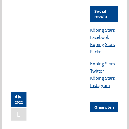
Social
media
Nyhetsarkivet
Köping Stars
återställt
Facebook
Köping Stars
Flickr
Köping Stars
Twitter
Köping Stars
Instagram
6 jul
2022
Gräsroten