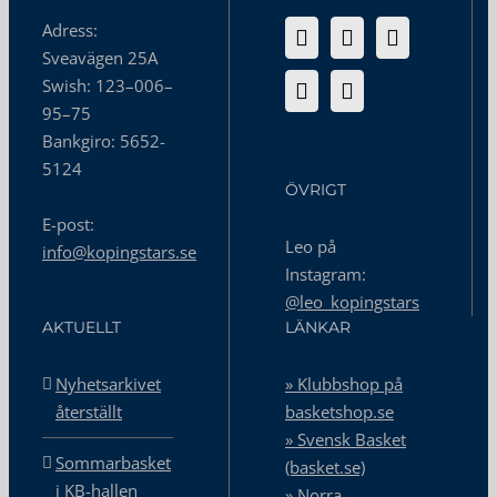
Adress:
Sveavägen 25A
Swish: 123–006–
95–75
Bankgiro: 5652-
5124
ÖVRIGT
E-post:
Leo på
info@kopingstars.se
Instagram:
@leo_kopingstars
AKTUELLT
LÄNKAR
Nyhetsarkivet
» Klubbshop på
återställt
basketshop.se
» Svensk Basket
Sommarbasket
(basket.se)
i KB-hallen
» Norra