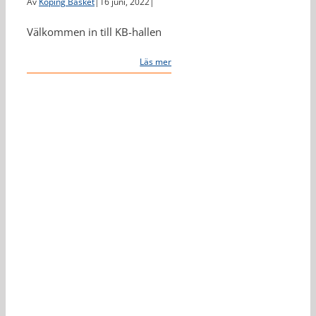
Av
Köping Basket
|
16 juni, 2022
|
Välkommen in till KB-hallen
Läs mer
Jotti utnämnd till
hedersmedlem i
Köping Basket