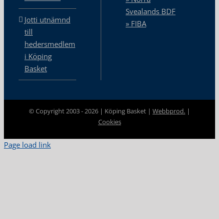
Svealands BDF
Jotti utnämnd
» FIBA
till
hedersmedlem
i Köping
Basket
© Copyright 2003 -
2026 | Köping Basket |
Webbprod.
|
Cookies
Page load link