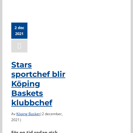
2 dec
2021
Stars
sportchef blir
Köping
Baskets
klubbchef
Av
Köping Basket
|
2 december,
2021
|
För en tid sedan gick