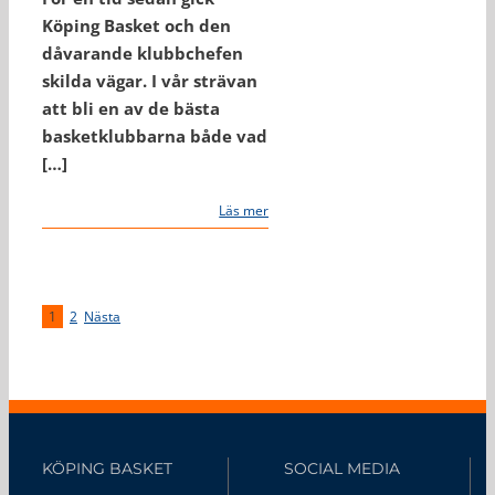
Köping Basket och den
dåvarande klubbchefen
skilda vägar. I vår strävan
att bli en av de bästa
basketklubbarna både vad
[…]
Läs mer
1
2
Nästa
KÖPING BASKET
SOCIAL MEDIA