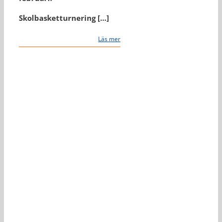
Skolbasketturnering […]
Läs mer
Stars sportchef blir
Köping Baskets
klubbchef