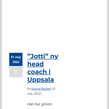
”Jotti” ny head
coach i Uppsala
”Jotti” ny
31 maj
2022
head
coach i
Uppsala
Av
Köping Basket
|
31
maj, 2022
|
Han har genom