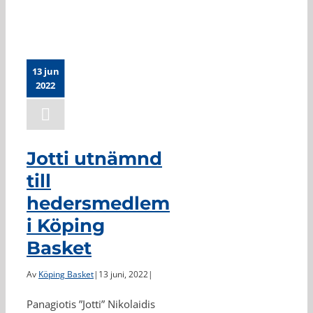
13 jun
2022
Jotti utnämnd
till
hedersmedlem
i Köping
Basket
Av
Köping Basket
|
13 juni, 2022
|
Panagiotis ”Jotti” Nikolaidis