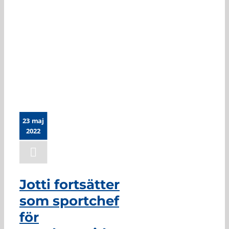
Jotti fortsätter som
sportchef för
ungdomssidan
23 maj
2022
Jotti fortsätter
som sportchef
för