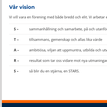
Vår vision
Vi vill vara en förening med både bredd och elit. Vi arbetar
S –
sammanhållning och samarbete, på och utanfö
T –
tillsammans, gemenskap och allas lika värde
A –
ambitiösa, viljan att uppmuntra, utbilda och u
R –
resultat som tar oss vidare mot nya utmaninga
S –
så blir du en stjärna, en STARS.