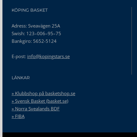
KÖPING BASKET
Adress: Sveavägen 25A
Swish: 123–006–95–75
Bankgiro: 5652-5124
E-post:
info@kopingstars.se
LÄNKAR
» Klubbshop på basketshop.se
» Svensk Basket (basket.se)
» Norra Svealands BDF
» FIBA