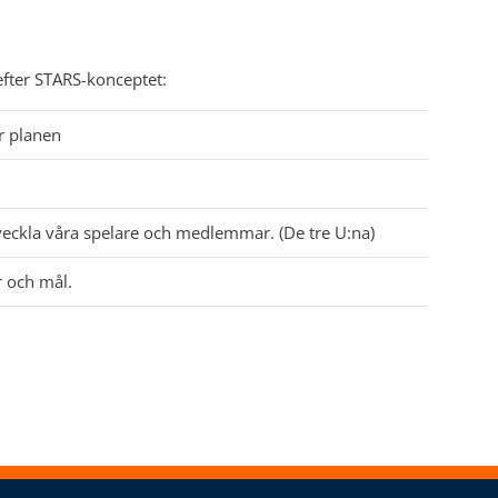
 efter STARS-konceptet:
r planen
tveckla våra spelare och medlemmar. (De tre U:na)
r och mål.