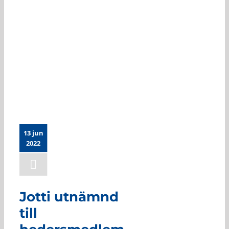
Jotti utnämnd till
hedersmedlem i
Köping Basket
13 jun
2022
Jotti utnämnd
till