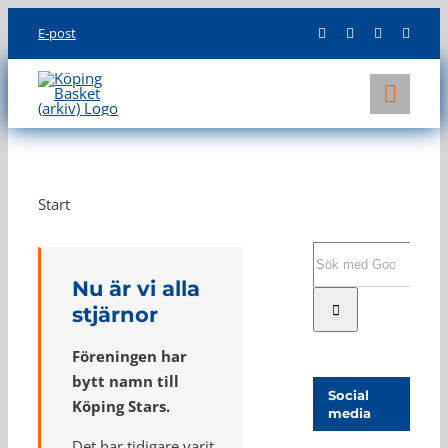
Skip
E-post
to
content
Toggl
Navig
KLUBBEN
LAG
Start
INFO
Sök
efter:
Nu är vi alla
stjärnor
Föreningen har
bytt namn till
Social
Köping Stars.
media
Det har tidigare varit