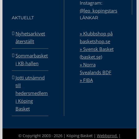
Instagram:
@leo_kopingstars
AKTUELLT
LÄNKAR
Nyhetsarkivet
» Klubbshop på
återställt
basketshop.se
» Svensk Basket
Sommarbasket
(basket.se)
i KB-hallen
» Norra
Svealands BDF
Jotti utnämnd
» FIBA
till
hedersmedlem
i Köping
Basket
© Copyright 2003 -
2026 | Köping Basket |
Webbprod.
|