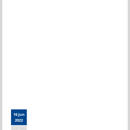
Sommarbasket i KB-
hallen
16 jun
2022