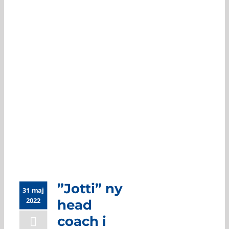
”Jotti” ny head
coach i Uppsala
”Jotti” ny
31 maj
2022
head
coach i