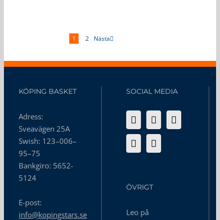
Nästa
1
2
KÖPING BASKET
SOCIAL MEDIA
Adress:
Sveavägen 25A
Swish: 123–006–
95–75
Bankgiro: 5652-
5124
ÖVRIGT
E-post:
Leo på
info@kopingstars.se