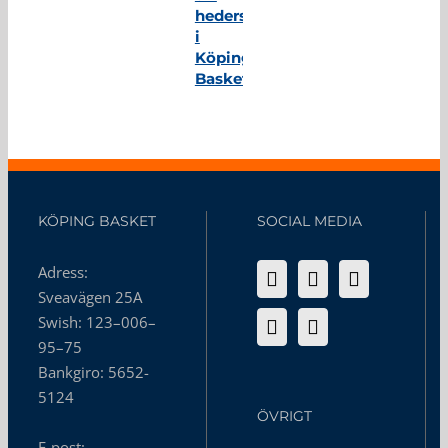
hedersmedlem
i
Köping
Basket
KÖPING BASKET
SOCIAL MEDIA
Adress:
Sveavägen 25A
Swish: 123–006–
95–75
Bankgiro: 5652-
5124
ÖVRIGT
E-post: