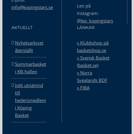
Leo på
info@kopingstars.se
Instagram:
@leo_kopingstars
AKTUELLT
LÄNKAR
Nyhetsarkivet
» Klubbshop på
återställt
basketshop.se
» Svensk Basket
Sommarbasket
(basket.se)
i KB-hallen
» Norra
Svealands BDF
Jotti utnämnd
» FIBA
till
hedersmedlem
i Köping
Basket