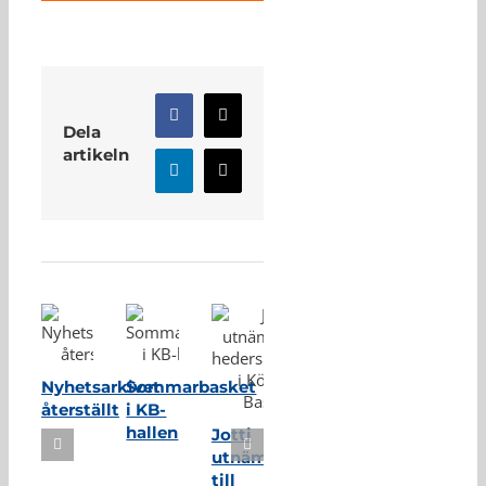
Facebook
X
Dela
artikeln
LinkedIn
E-
post
Relaterade inlägg
Nyhetsarkivet
Sommarbasket
återställt
i KB-
hallen
Jotti
utnämnd
till