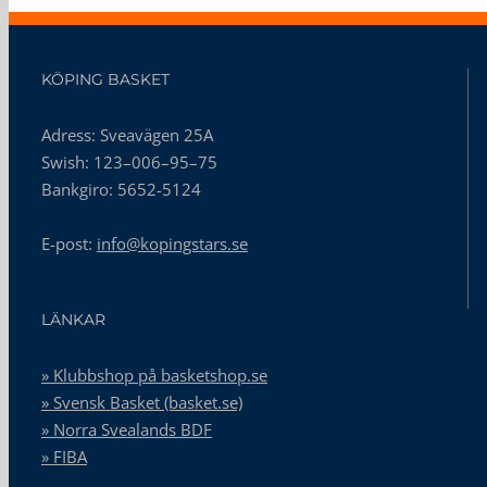
KÖPING BASKET
Adress: Sveavägen 25A
Swish: 123–006–95–75
Bankgiro: 5652-5124
E-post:
info@kopingstars.se
LÄNKAR
» Klubbshop på basketshop.se
» Svensk Basket (basket.se)
» Norra Svealands BDF
» FIBA