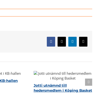
Facebook
X
LinkedIn
E-
post
KB-hallen
Jotti utnämnd till
hedersmedlem i Köping Basket