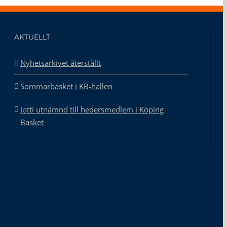
AKTUELLT
Nyhetsarkivet återställt
Sommarbasket i KB-hallen
Jotti utnämnd till hedersmedlem i Köping
Basket