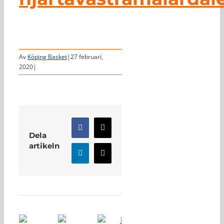
Av
Köping Basket
|
27 februari,
2020
|
Facebook
X
Dela
artikeln
LinkedIn
E-
post
Relaterade inlägg