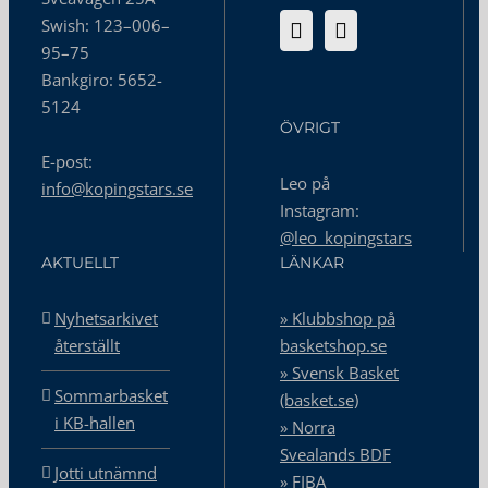
Swish: 123–006–
95–75
Bankgiro: 5652-
5124
ÖVRIGT
E-post:
Leo på
info@kopingstars.se
Instagram:
@leo_kopingstars
AKTUELLT
LÄNKAR
Nyhetsarkivet
» Klubbshop på
återställt
basketshop.se
» Svensk Basket
Sommarbasket
(basket.se)
i KB-hallen
» Norra
Svealands BDF
Jotti utnämnd
» FIBA