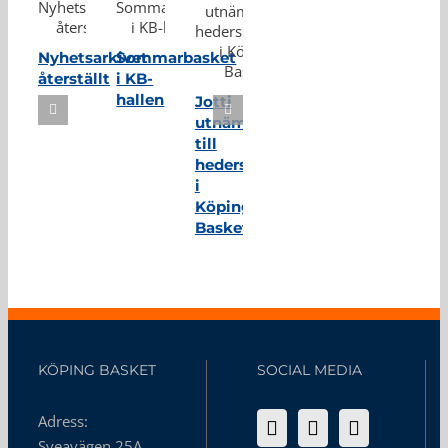
Nyhetsarkivet
Sommarbasket
återställt
i KB-
hallen
Jotti
utnämnd
till
hedersmedlem
i
Köping
Basket
KÖPING BASKET
SOCIAL MEDIA
Adress:
Sveavägen 25A