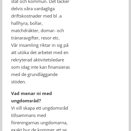
stat och kommun. Det täcker
delvis våra vardagliga
driftskostnader med bl .a
hallhyra, bollar,
matchdräkter, domar- och
tränaravgifter, resor etc.
Vår insamling riktar in sig på
att utöka det arbetet med en
rekryterad aktivitetsledare
som idag inte kan finansieras
med de grundläggande
stöden.
Vad menar ni med
ungdomsråd?
Vi vill skapa ett ungdomsråd
tillsammans med
föreningarnas ungdomarna,
exakt hur de kommer att se