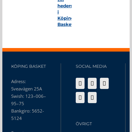
hedersmedlem
i
Köping
Basket
KÖPING BASKET
SOCIAL MEDIA
Adress:
Sveavägen 25A
Swish: 123–006–
95–75
Bankgiro: 5652-
5124
ÖVRIGT