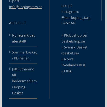
E-post:
Leo på
info@kopingstars.se
Instagram:
@leo_kopingstars
AKTUELLT
LÄNKAR
Nyhetsarkivet
» Klubbshop på
återställt
basketshop.se
» Svensk Basket
Sommarbasket
(basket.se)
i KB-hallen
» Norra
Svealands BDF
Jotti utnämnd
» FIBA
till
hedersmedlem
i Köping
Basket