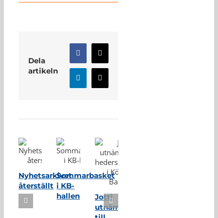
Facebook
X
Dela
artikeln
LinkedIn
E-
post
Relaterade inlägg
Nyhetsarkivet
Sommarbasket
återställt
i KB-
hallen
Jotti
utnämnd
till