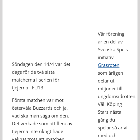
Vår förening
är en del av
Svenska Spels
initiativ
Söndagen den 14/4 var det
Gräsroten
dags för de två sista
som årligen
matcherna i serien för
delar ut
tjejerna i FU13.
miljoner till
ungdomsidrotten.
Första matchen var mot
Välj Köping
östervåla Buzzards och ja,
Stars nästa
vad ska man säga om den.
gång du
Det verkade som att flera av
spelar så är vi
tjejerna inte riktigt hade
med och
vaknat trots att matchen