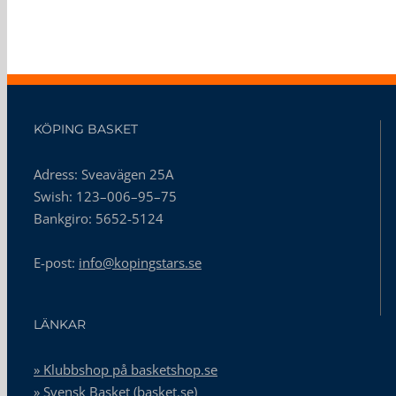
KÖPING BASKET
Adress: Sveavägen 25A
Swish: 123–006–95–75
Bankgiro: 5652-5124
E-post:
info@kopingstars.se
LÄNKAR
» Klubbshop på basketshop.se
» Svensk Basket (basket.se)