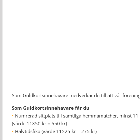
Som Guldkortsinnehavare medverkar du till att vår förening s
Som Guldkortsinnehavare får du
•
Numrerad sittplats till samtliga hemmamatcher, minst 11 
(värde 11×50 kr = 550 kr).
•
Halvtidsfika (värde 11×25 kr = 275 kr)