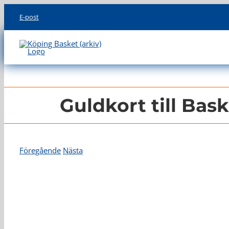
Skip
E-post
to
content
Guldkort till Bas
Föregående
Nästa
Visa
större
bild