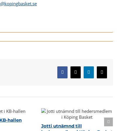
o@kopingbasket.se
Facebook
X
LinkedIn
E-
post
KB-hallen
Jotti utnämnd till