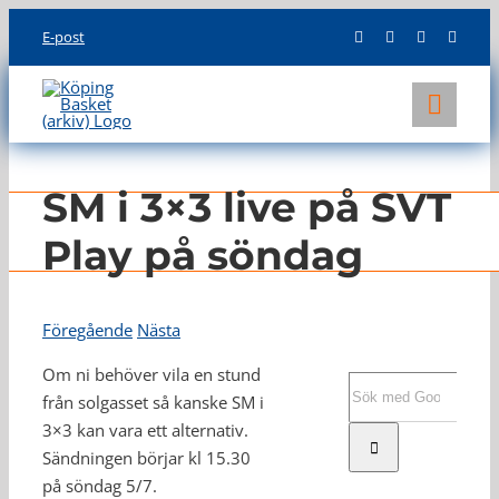
Skip
E-post
to
content
Toggl
Navig
KLUBBEN
SM i 3×3 live på SVT
LAG
Play på söndag
INFO
Föregående
Nästa
Om ni behöver vila en stund
Sök
från solgasset så kanske SM i
efter:
3×3 kan vara ett alternativ.
Sändningen börjar kl 15.30
på söndag 5/7.