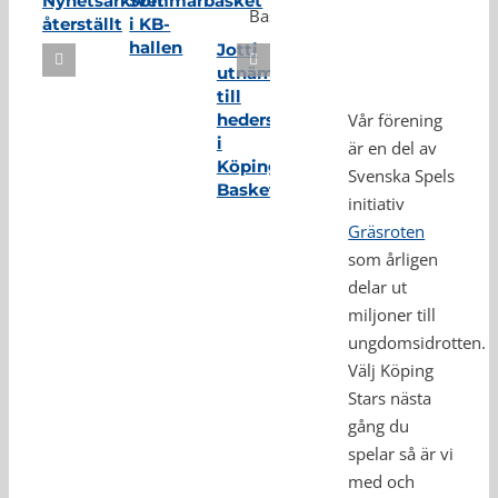
Nyhetsarkivet
Sommarbasket
återställt
i KB-
hallen
Jotti
utnämnd
till
hedersmedlem
Vår förening
i
är en del av
Köping
Svenska Spels
Basket
initiativ
Gräsroten
som årligen
delar ut
miljoner till
ungdomsidrotten.
Välj Köping
Stars nästa
gång du
spelar så är vi
med och