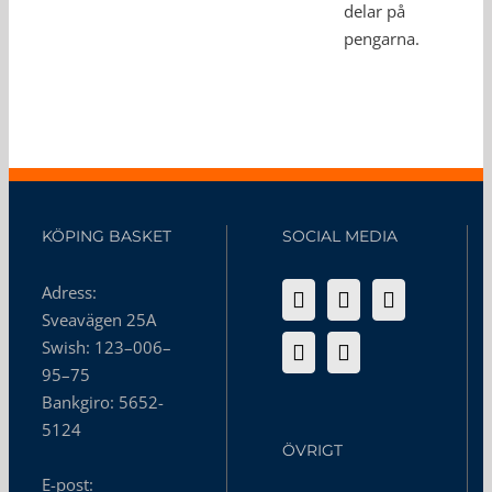
delar på
pengarna.
KÖPING BASKET
SOCIAL MEDIA
Adress:
Sveavägen 25A
Swish: 123–006–
95–75
Bankgiro: 5652-
5124
ÖVRIGT
E-post: