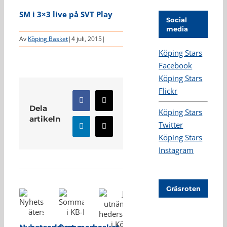
SM i 3×3 live på SVT Play
Social
media
Av
Köping Basket
|
4 juli, 2015
|
Köping Stars
Facebook
Köping Stars
Flickr
Facebook
X
Dela
Köping Stars
artikeln
Twitter
LinkedIn
E-
Köping Stars
post
Instagram
Relaterade inlägg
Gräsroten