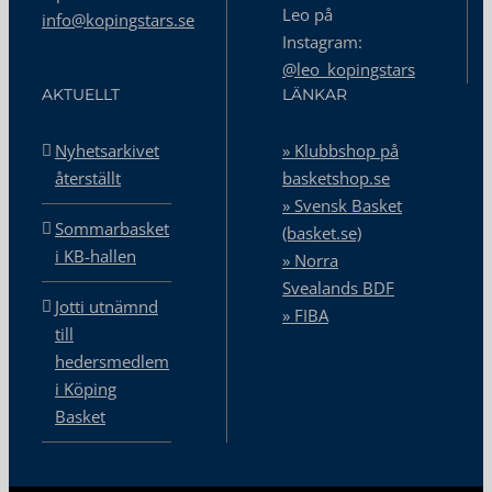
Leo på
info@kopingstars.se
Instagram:
@leo_kopingstars
AKTUELLT
LÄNKAR
Nyhetsarkivet
» Klubbshop på
återställt
basketshop.se
» Svensk Basket
Sommarbasket
(basket.se)
i KB-hallen
» Norra
Svealands BDF
Jotti utnämnd
» FIBA
till
hedersmedlem
i Köping
Basket