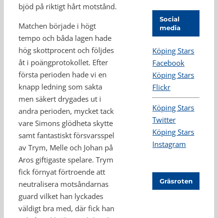
bjöd på riktigt hårt motstånd.
Social
Matchen började i högt
media
tempo och båda lagen hade
hög skottprocent och följdes
Köping Stars
åt i poängprotokollet. Efter
Facebook
första perioden hade vi en
Köping Stars
knapp ledning som sakta
Flickr
men säkert drygades ut i
Köping Stars
andra perioden, mycket tack
Twitter
vare Simons glödheta skytte
Köping Stars
samt fantastiskt försvarsspel
Instagram
av Trym, Melle och Johan på
Aros giftigaste spelare. Trym
fick förnyat förtroende att
Gräsroten
neutralisera motsåndarnas
guard vilket han lyckades
väldigt bra med, där fick han