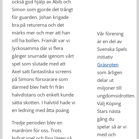
också god hjälp av Abib och
Simon som gjorde det trångt
för guarden. Johan krigade
bra på returerna och det
märks mer och mer att han
Vår förening
vill ha bollen. Framåt var vi
är en del av
lyckosamma där vi flera
Svenska Spels
gånger snurrade igenom vårt
initiativ
spel som slutade med att
Gräsroten
Axel satt fantastiska screens
som årligen
på Simons försvarare som
delar ut
därmed blev helt fri från
miljoner till
halvdistans och enkelt kunde
ungdomsidrotten.
sätta skotten. I halvtid hade vi
Välj Köping
en ledning med åtta poäng.
Stars nästa
gång du
Tredje perioden blev en
spelar så är vi
mardröm för oss. Trots
med och
hyfsat spel och fina lägen så