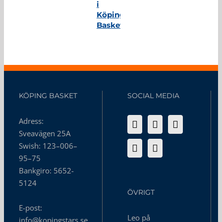
i
Köping
Basket
KÖPING BASKET
SOCIAL MEDIA
Adress:
Sveavägen 25A
Swish: 123–006–
95–75
Bankgiro: 5652-
5124
ÖVRIGT
E-post:
Leo på
info@kopingstars.se