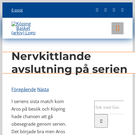
Skip
E-post
to
content
Toggl
Navig
KLUBBEN
Nervkittlande
LAG
avslutning på serien
INFO
Föregående
Nästa
I seriens sista match kom
Sök
Aros på besök och Köping
efter:
hade chansen att gå
obesegrade genom serien.
Det började bra men Aros