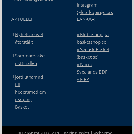
Instagram:
@leo_kopingstars
AKTUELLT
LÄNKAR
Nyhetsarkivet
» Klubbshop på
återställt
basketshop.se
» Svensk Basket
Sommarbasket
(basket.se)
i KB-hallen
» Norra
Svealands BDF
Jotti utnämnd
» FIBA
till
hedersmedlem
i Köping
Basket
© Copyright 2003 -
2026 | Köping Basket |
Webbprod.
|