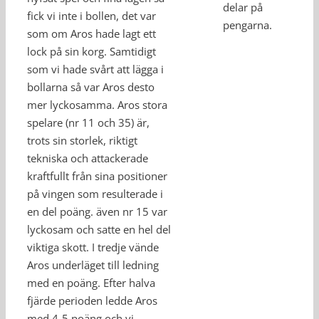
delar på
fick vi inte i bollen, det var
pengarna.
som om Aros hade lagt ett
lock på sin korg. Samtidigt
som vi hade svårt att lägga i
bollarna så var Aros desto
mer lyckosamma. Aros stora
spelare (nr 11 och 35) är,
trots sin storlek, riktigt
tekniska och attackerade
kraftfullt från sina positioner
på vingen som resulterade i
en del poäng. även nr 15 var
lyckosam och satte en hel del
viktiga skott. I tredje vände
Aros underläget till ledning
med en poäng. Efter halva
fjärde perioden ledde Aros
med 4-5 poäng och vi