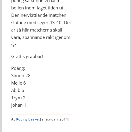
poäng så kunde vi hålla
bollen inom laget tiden ut.
Den nervkittlande matchen
slutade med seger 43-40. Det
är så här matcherna skall
vara, spännande rakt igenom
🙂
Grattis grabbar!
Poäng:
Simon 28
Melle 6
Abib 6
Trym 2
Johan 1
Av
Köping Basket
|
9 februari, 2014
|