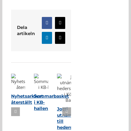
Facebook
X
Dela
artikeln
LinkedIn
E-
post
Relaterade inlägg
Nyhetsarkivet
Sommarbasket
återställt
i KB-
hallen
Jotti
utnämnd
till
hedersmedlem