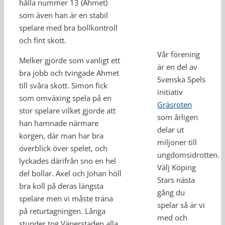
hålla nummer 13 (Ahmet)
som även han är en stabil
spelare med bra bollkontroll
och fint skott.
Vår förening
Melker gjorde som vanligt ett
är en del av
bra jobb och tvingade Ahmet
Svenska Spels
till svåra skott. Simon fick
initiativ
som omväxing spela på en
Gräsroten
stor spelare vilket gjorde att
som årligen
han hamnade närmare
delar ut
korgen, där man har bra
miljoner till
överblick över spelet, och
ungdomsidrotten.
lyckades därifrån sno en hel
Välj Köping
del bollar. Axel och Johan höll
Stars nästa
bra koll på deras längsta
gång du
spelare men vi måste träna
spelar så är vi
på returtagningen. Långa
med och
stunder tog Vänerstaden alla