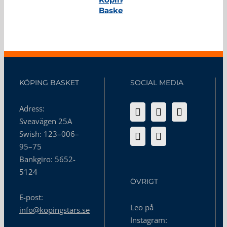
Basket
KÖPING BASKET
SOCIAL MEDIA
Adress:
Sveavägen 25A
Swish: 123–006–
95–75
Bankgiro: 5652-
5124
ÖVRIGT
E-post:
Leo på
info@kopingstars.se
Instagram: