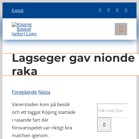
Skip
E-post
to
content
Toggl
Navig
KLUBBEN
Lagseger gav nionde
LAG
raka
INFO
Föregående
Nästa
Vänerstaden kom på besök
Sök
och ett taggat Köping startade
efter:
i rasande fart där
försvarsspelet var riktigt bra
matchen igenom.