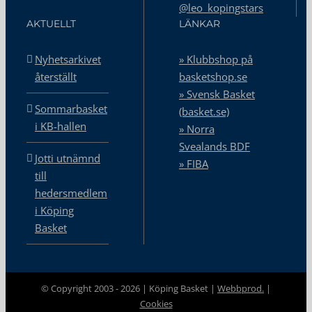
@leo_kopingstars
AKTUELLT
LÄNKAR
Nyhetsarkivet
» Klubbshop på
återställt
basketshop.se
» Svensk Basket
Sommarbasket
(basket.se)
i KB-hallen
» Norra
Svealands BDF
Jotti utnämnd
» FIBA
till
hedersmedlem
i Köping
Basket
© Copyright 2003 -
2026 | Köping Basket |
Webbprod.
|
Cookies