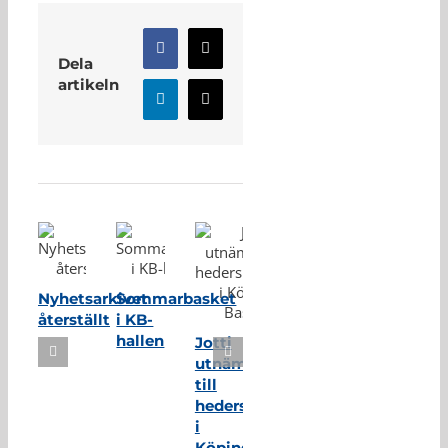
Facebook
X
Dela
artikeln
LinkedIn
E-
post
Relaterade inlägg
Nyhetsarkivet
Sommarbasket
återställt
i KB-
hallen
Jotti
utnämnd
till
hedersmedlem
i
Köping