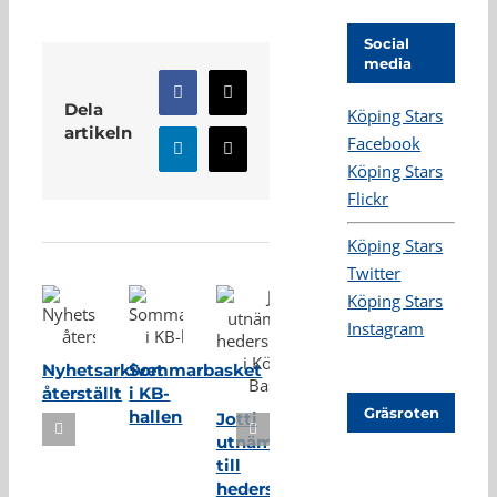
Social
media
Facebook
X
Dela
Köping Stars
artikeln
Facebook
LinkedIn
E-
Köping Stars
post
Flickr
Relaterade inlägg
Köping Stars
Twitter
Köping Stars
Instagram
Nyhetsarkivet
Sommarbasket
återställt
i KB-
Gräsroten
hallen
Jotti
utnämnd
till
hedersmedlem