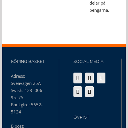
delar på
pengarna.
KÖPING BASKET
SOCIAL MEDIA
Adress:
Sveavägen 25A
Swish: 123–006–
95–75
Bankgiro: 5652-
5124
ÖVRIGT
E-post: