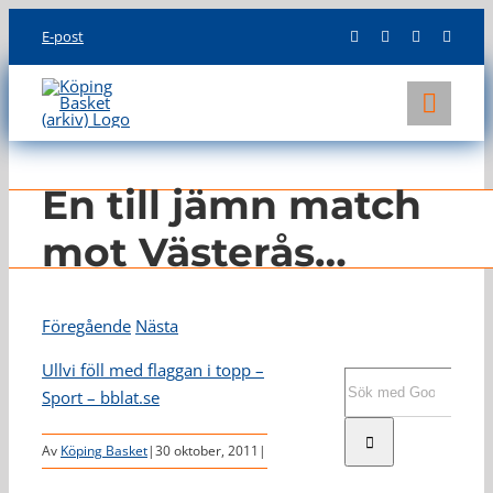
Skip
E-post
to
content
Toggl
Navig
KLUBBEN
En till jämn match
LAG
mot Västerås…
INFO
Föregående
Nästa
Ullvi föll med flaggan i topp –
Sök
Sport – bblat.se
efter:
Av
Köping Basket
|
30 oktober, 2011
|