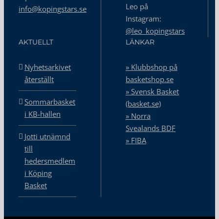
Leo på
info@kopingstars.se
Instagram:
@leo_kopingstars
AKTUELLT
LÄNKAR
Nyhetsarkivet
» Klubbshop på
återställt
basketshop.se
» Svensk Basket
Sommarbasket
(basket.se)
i KB-hallen
» Norra
Svealands BDF
Jotti utnämnd
» FIBA
till
hedersmedlem
i Köping
Basket