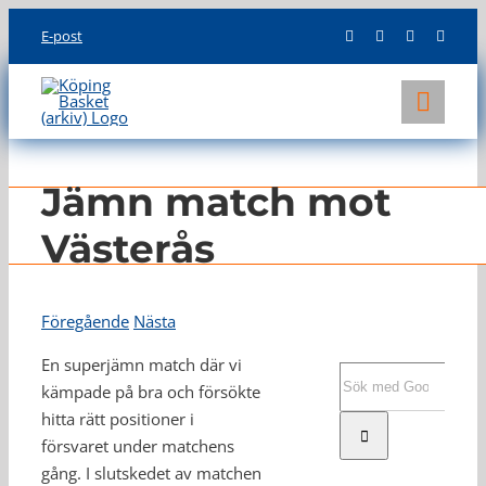
Skip
E-post
to
content
Toggl
Navig
KLUBBEN
Jämn match mot
LAG
Västerås
INFO
Föregående
Nästa
En superjämn match där vi
Sök
kämpade på bra och försökte
efter:
hitta rätt positioner i
försvaret under matchens
gång. I slutskedet av matchen