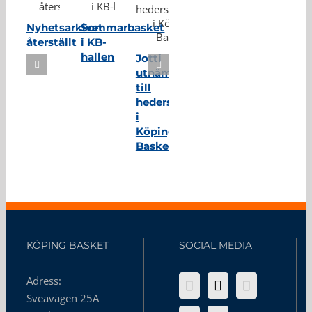
Nyhetsarkivet
Sommarbasket
återställt
i KB-
hallen
Jotti
utnämnd
till
hedersmedlem
i
Köping
Basket
KÖPING BASKET
SOCIAL MEDIA
Adress:
Sveavägen 25A