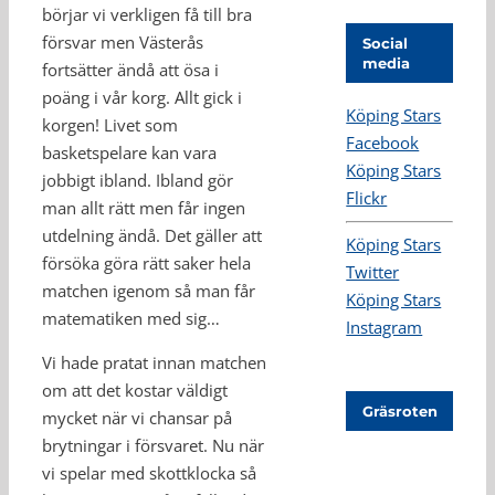
börjar vi verkligen få till bra
försvar men Västerås
Social
media
fortsätter ändå att ösa i
poäng i vår korg. Allt gick i
Köping Stars
korgen! Livet som
Facebook
basketspelare kan vara
Köping Stars
jobbigt ibland. Ibland gör
Flickr
man allt rätt men får ingen
utdelning ändå. Det gäller att
Köping Stars
försöka göra rätt saker hela
Twitter
matchen igenom så man får
Köping Stars
matematiken med sig…
Instagram
Vi hade pratat innan matchen
om att det kostar väldigt
Gräsroten
mycket när vi chansar på
brytningar i försvaret. Nu när
vi spelar med skottklocka så