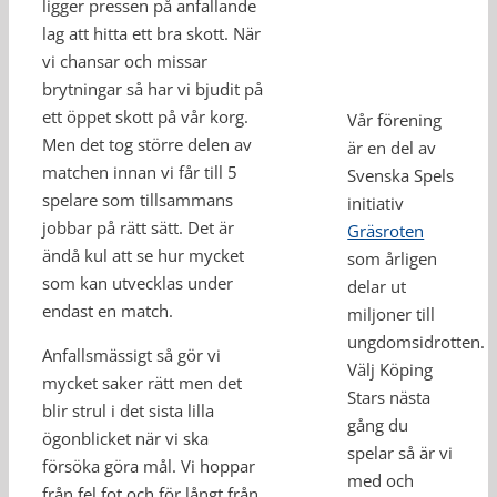
ligger pressen på anfallande
lag att hitta ett bra skott. När
vi chansar och missar
brytningar så har vi bjudit på
ett öppet skott på vår korg.
Vår förening
Men det tog större delen av
är en del av
matchen innan vi får till 5
Svenska Spels
spelare som tillsammans
initiativ
jobbar på rätt sätt. Det är
Gräsroten
ändå kul att se hur mycket
som årligen
som kan utvecklas under
delar ut
endast en match.
miljoner till
ungdomsidrotten.
Anfallsmässigt så gör vi
Välj Köping
mycket saker rätt men det
Stars nästa
blir strul i det sista lilla
gång du
ögonblicket när vi ska
spelar så är vi
försöka göra mål. Vi hoppar
med och
från fel fot och för långt från