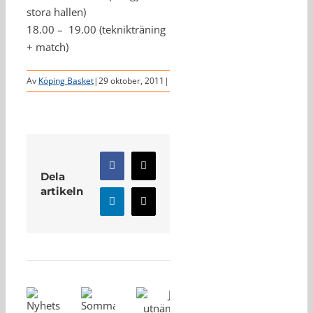
stora hallen)
18.00 – 19.00 (teknikträning
+ match)
Av
Köping Basket
|
29 oktober, 2011
|
Facebook
X
Dela
artikeln
LinkedIn
E-
post
Relaterade inlägg