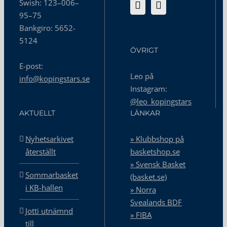
Swish: 123–006–
95–75
Bankgiro: 5652-
5124
ÖVRIGT
E-post:
Leo på
info@kopingstars.se
Instagram:
@leo_kopingstars
AKTUELLT
LÄNKAR
Nyhetsarkivet
» Klubbshop på
återställt
basketshop.se
» Svensk Basket
Sommarbasket
(basket.se)
i KB-hallen
» Norra
Svealands BDF
Jotti utnämnd
» FIBA
till