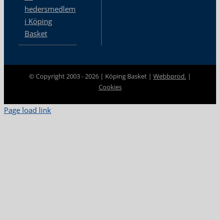
hedersmedlem
i Köping
Basket
© Copyright 2003 -
2026 | Köping Basket |
Webbprod.
|
Cookies
Page load link