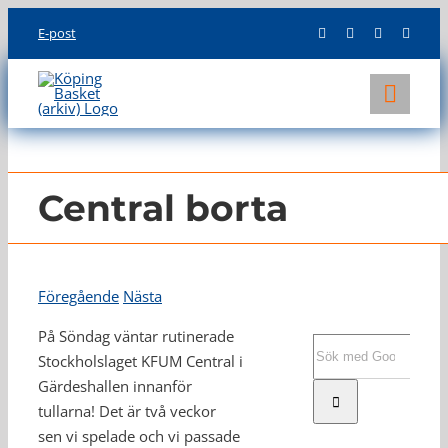
Skip
E-post
to
content
Toggl
Navig
KLUBBEN
LAG
Central borta
INFO
Föregående
Nästa
På Söndag väntar rutinerade
Sök
Stockholslaget KFUM Central i
efter:
Gärdeshallen innanför
tullarna! Det är två veckor
sen vi spelade och vi passade