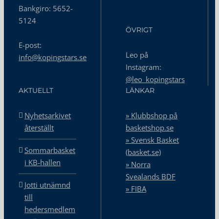
Bankgiro: 5652-
5124
ÖVRIGT
E-post:
Leo på
info@kopingstars.se
Instagram:
@leo_kopingstars
AKTUELLT
LÄNKAR
Nyhetsarkivet
» Klubbshop på
återställt
basketshop.se
» Svensk Basket
Sommarbasket
(basket.se)
i KB-hallen
» Norra
Svealands BDF
Jotti utnämnd
» FIBA
till
hedersmedlem