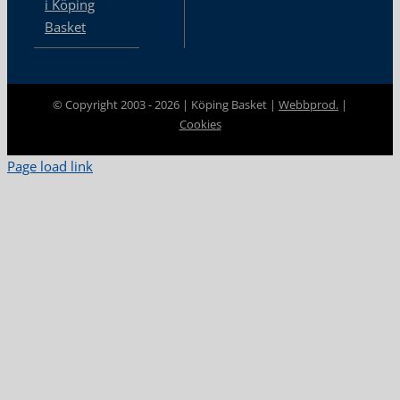
i Köping
Basket
© Copyright 2003 -
2026 | Köping Basket |
Webbprod.
|
Cookies
Page load link