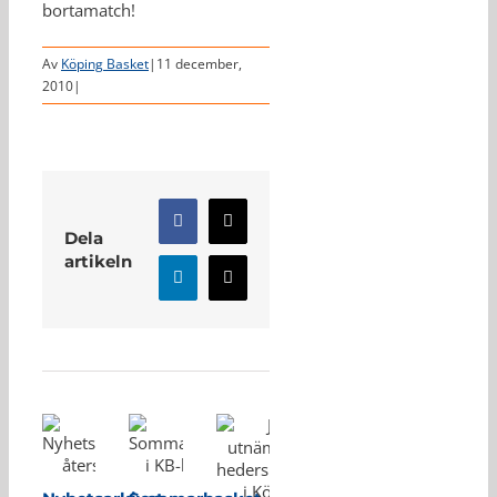
bortamatch!
Av
Köping Basket
|
11 december,
2010
|
Facebook
X
Dela
artikeln
LinkedIn
E-
post
Relaterade inlägg