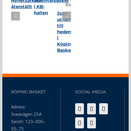
Nyhetsarkivet
Sommarbasket
återställt
i KB-
hallen
Jotti
utnämnd
till
hedersmedlem
i
Köping
Basket
KÖPING BASKET
SOCIAL MEDIA
Adress:
Sveavägen 25A
Swish: 123–006–
95–75