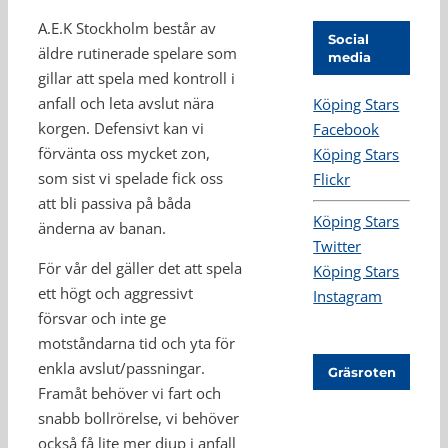
A.E.K Stockholm består av
Social
äldre rutinerade spelare som
media
gillar att spela med kontroll i
anfall och leta avslut nära
Köping Stars
korgen. Defensivt kan vi
Facebook
förvänta oss mycket zon,
Köping Stars
som sist vi spelade fick oss
Flickr
att bli passiva på båda
Köping Stars
änderna av banan.
Twitter
För vår del gäller det att spela
Köping Stars
ett högt och aggressivt
Instagram
försvar och inte ge
motståndarna tid och yta för
enkla avslut/passningar.
Gräsroten
Framåt behöver vi fart och
snabb bollrörelse, vi behöver
också få lite mer djup i anfall