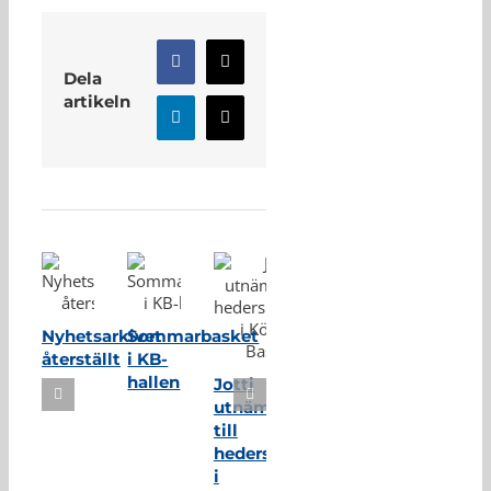
Facebook
X
Dela
artikeln
LinkedIn
E-
post
Relaterade inlägg
Nyhetsarkivet
Sommarbasket
återställt
i KB-
hallen
Jotti
utnämnd
till
hedersmedlem
i