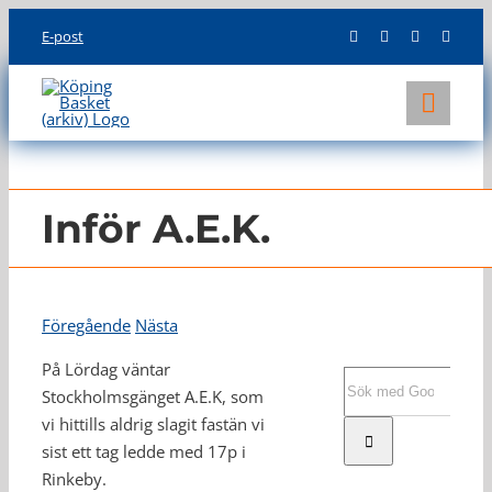
Skip
E-post
to
content
Toggl
Navig
KLUBBEN
LAG
Inför A.E.K.
INFO
Föregående
Nästa
På Lördag väntar
Sök
Stockholmsgänget A.E.K, som
efter:
vi hittills aldrig slagit fastän vi
sist ett tag ledde med 17p i
Rinkeby.