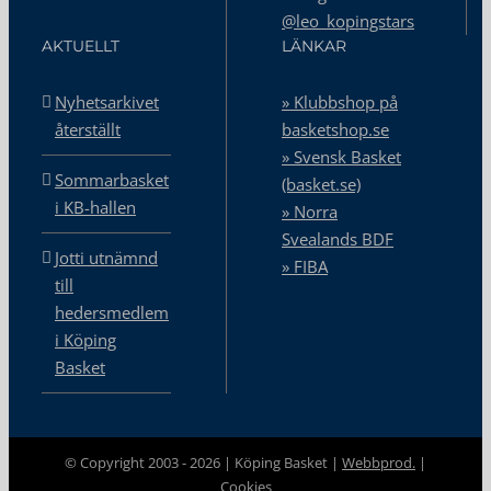
@leo_kopingstars
AKTUELLT
LÄNKAR
Nyhetsarkivet
» Klubbshop på
återställt
basketshop.se
» Svensk Basket
Sommarbasket
(basket.se)
i KB-hallen
» Norra
Svealands BDF
Jotti utnämnd
» FIBA
till
hedersmedlem
i Köping
Basket
© Copyright 2003 -
2026 | Köping Basket |
Webbprod.
|
Cookies