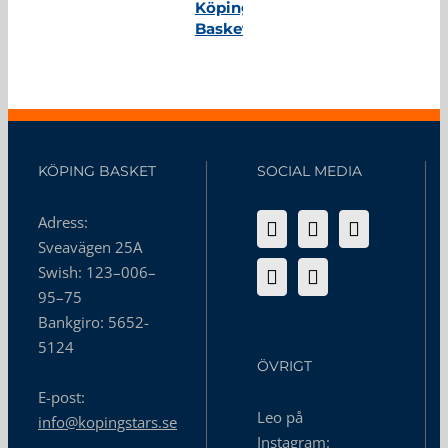
Köping
Basket
KÖPING BASKET
SOCIAL MEDIA
Adress:
Sveavägen 25A
Swish: 123–006–
95–75
Bankgiro: 5652-
5124
ÖVRIGT
E-post:
Leo på
info@kopingstars.se
Instagram: