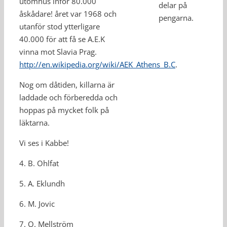
utomhus inför 80.000
delar på
åskådare! året var 1968 och
pengarna.
utanför stod ytterligare
40.000 för att få se A.E.K
vinna mot Slavia Prag.
http://en.wikipedia.org/wiki/AEK_Athens_B.C
.
Nog om dåtiden, killarna är
laddade och förberedda och
hoppas på mycket folk på
läktarna.
Vi ses i Kabbe!
4. B. Ohlfat
5. A. Eklundh
6. M. Jovic
7. O. Mellström