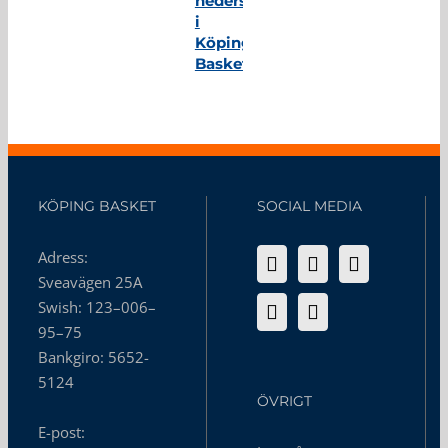
hedersmedlem
i
Köping
Basket
KÖPING BASKET
SOCIAL MEDIA
Adress:
Sveavägen 25A
Swish: 123–006–
95–75
Bankgiro: 5652-
5124
ÖVRIGT
E-post: