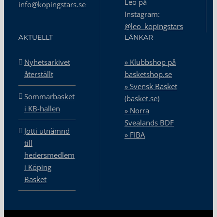
Leo på
info@kopingstars.se
Instagram:
@leo_kopingstars
AKTUELLT
LÄNKAR
Nyhetsarkivet
» Klubbshop på
återställt
basketshop.se
» Svensk Basket
Sommarbasket
(basket.se)
i KB-hallen
» Norra
Svealands BDF
Jotti utnämnd
» FIBA
till
hedersmedlem
i Köping
Basket