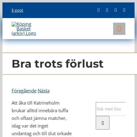
Skip
E-post
to
content
Toggl
Navig
KLUBBEN
LAG
Bra trots förlust
INFO
Föregående
Nästa
Att åka till Katrineholm
Sök
brukar alltid innebära tuffa
efter:
och oftast jämna matcher,
idag var det inget
undantag och till slut orkade