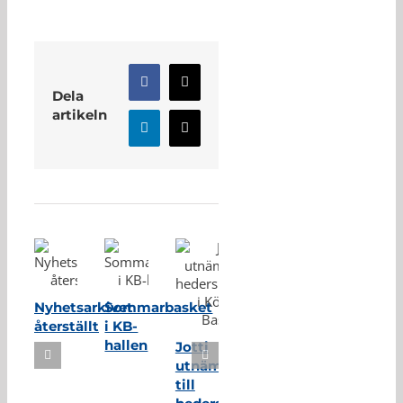
Facebook
X
Dela
artikeln
LinkedIn
E-
post
Relaterade inlägg
Nyhetsarkivet
Sommarbasket
återställt
i KB-
hallen
Jotti
utnämnd
till