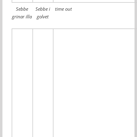
Sebbe
Sebbe i
time out
grinar illa
golvet