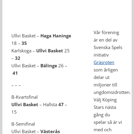
Vår förening
Ullvi Basket –
Haga Haninge
är en del av
18 –
35
Svenska Spels
Karlskoga –
Ullvi Basket
25
initiativ
–
32
Gräsroten
Ullvi Basket –
Bälinge
26 –
som årligen
41
delar ut
miljoner till
– – –
ungdomsidrotten.
B-Kvartsfinal
Välj Köping
Ullvi Basket
– Hallsta
47
–
Stars nästa
15
gång du
spelar så är vi
B-Semifinal
med och
Ullvi Basket –
Västerås