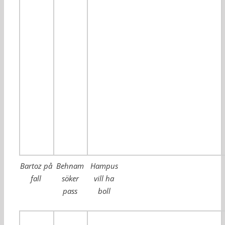
Bartoz på
Behnam
Hampus
fall
söker
vill ha
pass
boll