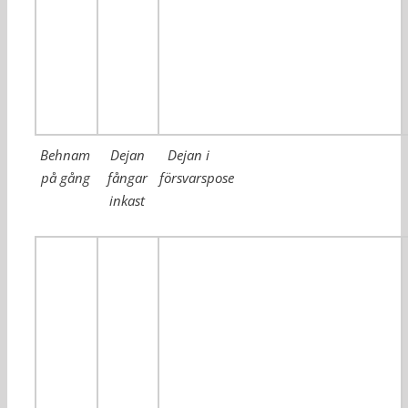
Behnam
Dejan
Dejan i
på gång
fångar
försvarspose
inkast