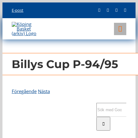
Skip
E-post
to
content
Toggl
Navig
KLUBBEN
LAG
Billys Cup P-94/95
INFO
Föregående
Nästa
Visa
större
Sök
bild
efter: