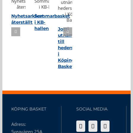
Nyhetsarkivet
Sommarbasket
återställt
i KB-
hallen
Jotti
utnämnd
till
hedersmedlem
i
Köping
Basket
KÖPING BASKET
SOCIAL MEDIA
Adress:
Sveavägen 25A