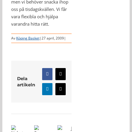
men vi behöver snacka ihop
oss på tisdagskvällen. Vi får
vara flexibla och hjälpa
varandra hitta rätt.
Av
Köping Basket
|
27 april, 2009
|
Facebook
X
Dela
artikeln
LinkedIn
E-
post
Relaterade inlägg