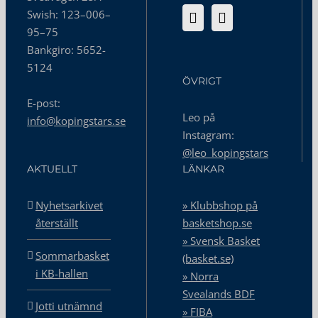
Swish: 123–006–
95–75
Bankgiro: 5652-
5124
ÖVRIGT
E-post:
Leo på
info@kopingstars.se
Instagram:
@leo_kopingstars
AKTUELLT
LÄNKAR
Nyhetsarkivet
» Klubbshop på
återställt
basketshop.se
» Svensk Basket
Sommarbasket
(basket.se)
i KB-hallen
» Norra
Svealands BDF
Jotti utnämnd
» FIBA