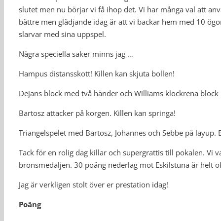
slutet men nu börjar vi få ihop det. Vi har många val att a
bättre men glädjande idag är att vi backar hem med 10 ögon
slarvar med sina uppspel.
Några speciella saker minns jag …
Hampus distansskott! Killen kan skjuta bollen!
Dejans block med två händer och Williams klockrena block 
Bartosz attacker på korgen. Killen kan springa!
Triangelspelet med Bartosz, Johannes och Sebbe på layup. B
Tack för en rolig dag killar och supergrattis till pokalen. Vi 
bronsmedaljen. 30 poäng nederlag mot Eskilstuna är helt ok
Jag är verkligen stolt över er prestation idag!
Poäng