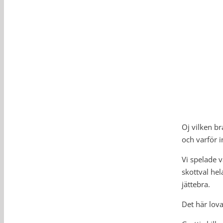
Oj vilken br
och varför i
Vi spelade 
skottval he
jättebra.
Det här lov