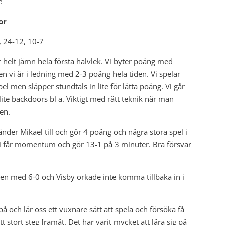
!
or
, 24-12, 10-7
 helt jämn hela första halvlek. Vi byter poäng med
 vi är i ledning med 2-3 poäng hela tiden. Vi spelar
pel men släpper stundtals in lite för lätta poäng. Vi går
lite backdoors bl a. Viktigt med rätt teknik när man
en.
tänder Mikael till och gör 4 poäng och några stora spel i
h vi får momentum och gör 13-1 på 3 minuter. Bra försvar
den med 6-0 och Visby orkade inte komma tillbaka in i
på och lär oss ett vuxnare sätt att spela och försöka få
stort steg framåt. Det har varit mycket att lära sig på