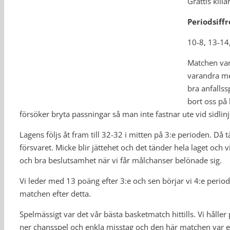
Grattis killar
Periodsiffr
10-8, 13-14
Matchen var
varandra men
bra anfallss
bort oss på 
försöker bryta passningar så man inte fastnar ute vid sidlinj
Lagens följs åt fram till 32-32 i mitten på 3:e perioden. Då 
försvaret. Micke blir jättehet och det tänder hela laget oc
och bra beslutsamhet när vi får målchanser belönade sig.
Vi leder med 13 poäng efter 3:e och sen börjar vi 4:e perio
matchen efter detta.
Spelmässigt var det vår bästa basketmatch hittills. Vi håller 
ner chansspel och enkla misstag och den här matchen var ett 