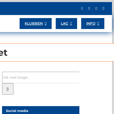
KLUBBEN
LAG
INFO
et
Sök
efter:
Social media