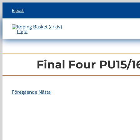
Skip
E-post
to
content
Final Four PU15/16
Föregående
Nästa
Visa
större
bild