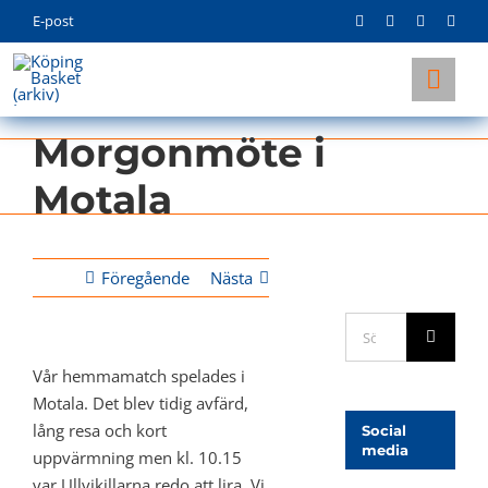
Skip
E-post
to
content
Togg
Navi
Morgonmöte i
KLUBBEN
Motala
LAG
INFO
Föregående
Nästa
Sök
efter:
Vår hemmamatch spelades i
Motala. Det blev tidig avfärd,
lång resa och kort
Social
media
uppvärmning men kl. 10.15
var Ullvikillarna redo att lira. Vi