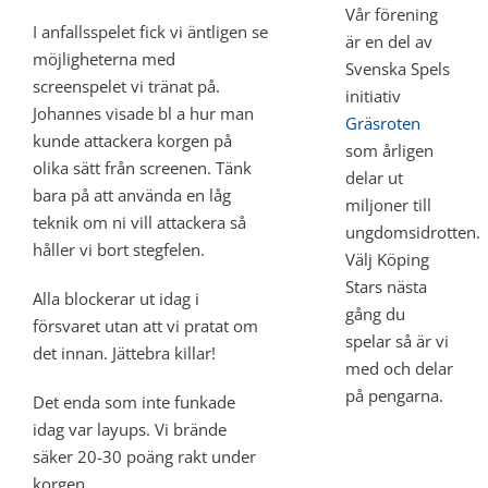
Vår förening
I anfallsspelet fick vi äntligen se
är en del av
möjligheterna med
Svenska Spels
screenspelet vi tränat på.
initiativ
Johannes visade bl a hur man
Gräsroten
kunde attackera korgen på
som årligen
olika sätt från screenen. Tänk
delar ut
bara på att använda en låg
miljoner till
teknik om ni vill attackera så
ungdomsidrotten.
håller vi bort stegfelen.
Välj Köping
Stars nästa
Alla blockerar ut idag i
gång du
försvaret utan att vi pratat om
spelar så är vi
det innan. Jättebra killar!
med och delar
på pengarna.
Det enda som inte funkade
idag var layups. Vi brände
säker 20-30 poäng rakt under
korgen.