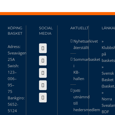
KÖPING
SOCIAL
AKTUELLT
LÄNKA
BASKET
MEDIA
Nyhetsarkivet
»
Adress:
återställt
Klubbs
Sveavägen
på
25A
Sommarbasket
basket
Swish:
i
»
123–
KB-
Svensk
006–
hallen
Basket
95–
(basket
Jotti
75
»
utnämnd
Bankgiro:
Norra
till
5652-
Sveala
hedersmedlem
5124
BDF