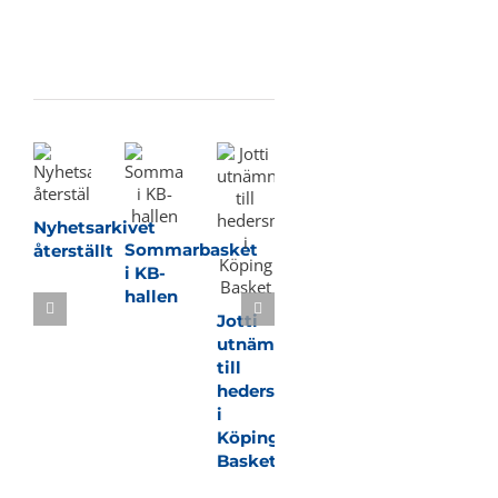
Relaterade inlägg
Nyhetsarkivet
Sommarbasket
återställt
i KB-
hallen
Jotti
utnämnd
till
hedersmedlem
i
Köping
Basket