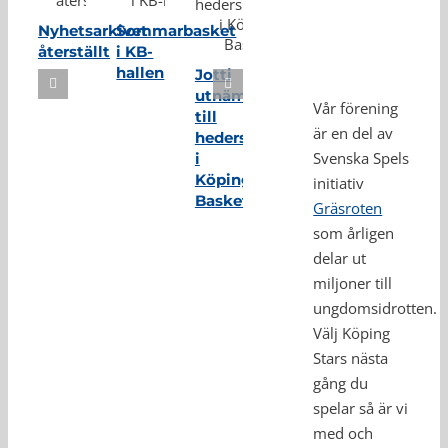
Nyhetsarkivet
Sommarbasket
återställt
i KB-
hallen
Jotti
utnämnd
Vår förening
till
är en del av
hedersmedlem
Svenska Spels
i
Köping
initiativ
Basket
Gräsroten
som årligen
delar ut
miljoner till
ungdomsidrotten.
Välj Köping
Stars nästa
gång du
spelar så är vi
med och