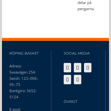
delar på
pengarna.
KÖPING BASKET
SOCIAL MEDIA
Adress:
Sveavägen 25A
Swish: 123–006–
95–75
Bankgiro: 5652-
5124
ÖVRIGT
E-post: