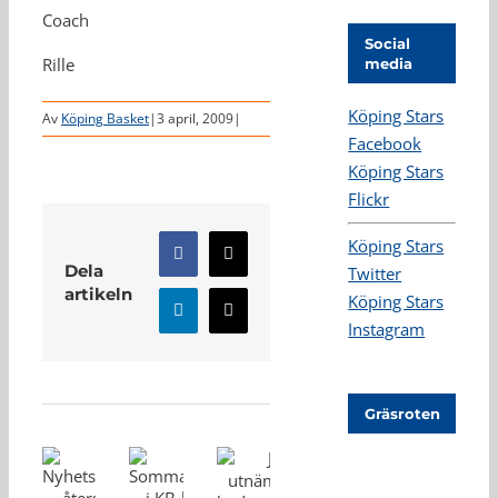
Coach
Social
Rille
media
Köping Stars
Av
Köping Basket
|
3 april, 2009
|
Facebook
Köping Stars
Flickr
Köping Stars
Facebook
X
Dela
Twitter
artikeln
Köping Stars
LinkedIn
E-
Instagram
post
Relaterade inlägg
Gräsroten