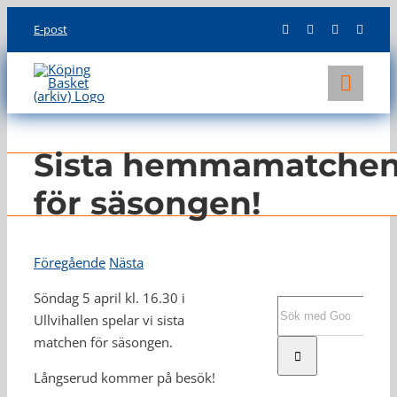
Skip
E-post
to
content
Toggl
Navig
KLUBBEN
Sista hemmamatche
LAG
för säsongen!
INFO
Föregående
Nästa
Söndag 5 april kl. 16.30 i
Sök
Ullvihallen spelar vi sista
efter:
matchen för säsongen.
Långserud kommer på besök!