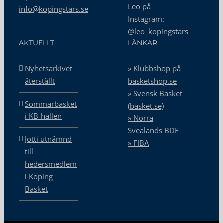
Leo på
info@kopingstars.se
Instagram:
@leo_kopingstars
AKTUELLT
LÄNKAR
Nyhetsarkivet
» Klubbshop på
återställt
basketshop.se
» Svensk Basket
Sommarbasket
(basket.se)
i KB-hallen
» Norra
Svealands BDF
Jotti utnämnd
» FIBA
till
hedersmedlem
i Köping
Basket