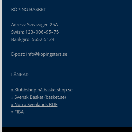
KÖPING BASKET
Adress: Sveavägen 25A
Swish: 123–006–95–75
Bankgiro: 5652-5124
E-post:
info@kopingstars.se
LÄNKAR
» Klubbshop på basketshop.se
» Svensk Basket (basket.se)
» Norra Svealands BDF
» FIBA