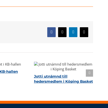
Facebook
X
LinkedIn
E-
post
KB-hallen
Jotti utnämnd till
hedersmedlem i Köping Basket