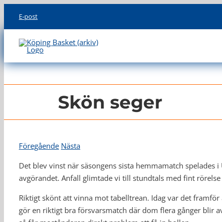
Skip
E-post
to
content
Skön seger
Föregående
Nästa
Det blev vinst när säsongens sista hemmamatch spelades i Ul
avgörandet. Anfall glimtade vi till stundtals med fint rörels
Riktigt skönt att vinna mot tabelltrean. Idag var det framför
gör en riktigt bra försvarsmatch där dom flera gånger blir av