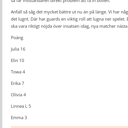
så får moståndaren direkt problem att få in bollen.
Anfall så såg det mycket bättre ut nu än på länge. Vi har några
det lugnt. Där har guards en viktig roll att lugna ner spelet.
ska vara riktigt nöjda över insatsen idag, nya matcher nästa 
Poäng
Julia 16
Elin 10
Towa 4
Erika 7
Olivia 4
Linnea L 5
Emma 3