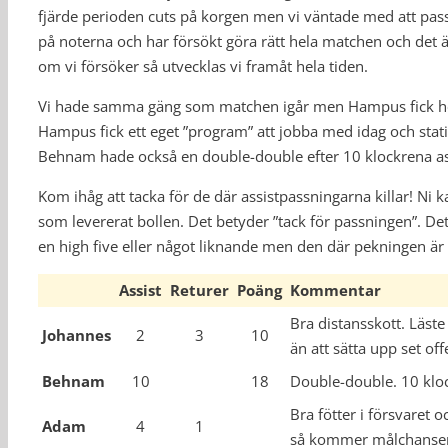
fjärde perioden cuts på korgen men vi väntade med att passa 
på noterna och har försökt göra rätt hela matchen och det ä
om vi försöker så utvecklas vi framåt hela tiden.
Vi hade samma gäng som matchen igår men Hampus fick hoppa
Hampus fick ett eget ”program” att jobba med idag och statist
Behnam hade också en double-double efter 10 klockrena as
Kom ihåg att tacka för de där assistpassningarna killar! Ni 
som levererat bollen. Det betyder ”tack för passningen”. Det
en high five eller något liknande men den där pekningen är 
Assist
Returer
Poäng
Kommentar
Bra distansskott. Läste
Johannes
2
3
10
än att sätta upp set off
Behnam
10
18
Double-double. 10 kloc
Bra fötter i försvaret 
Adam
4
1
så kommer målchanser