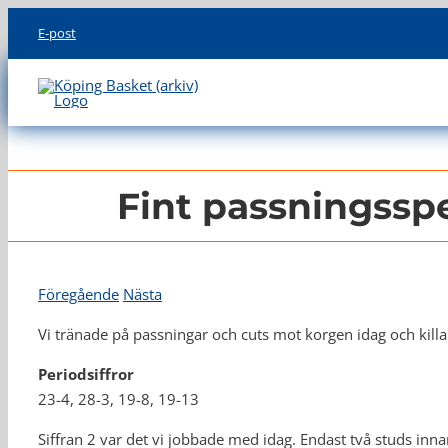
Skip
E-post
to
content
Fint passningssp
Föregående
Nästa
Vi tränade på passningar och cuts mot korgen idag och killa
Periodsiffror
23-4, 28-3, 19-8, 19-13
Siffran 2 var det vi jobbade med idag. Endast två studs innan