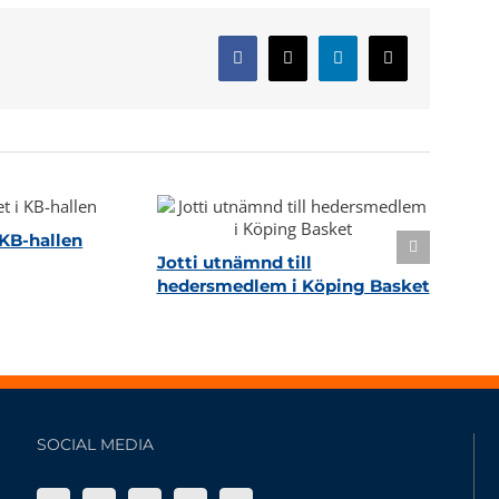
Facebook
X
LinkedIn
E-
post
KB-hallen
Jotti utnämnd till
hedersmedlem i Köping Basket
SOCIAL MEDIA