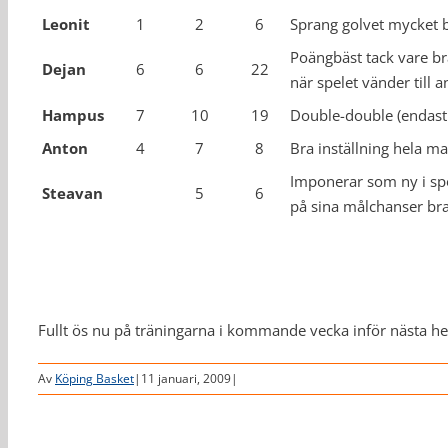
Leonit
1
2
6
Sprang golvet mycket 
Poängbäst tack vare bra
Dejan
6
6
22
när spelet vänder till an
Hampus
7
10
19
Double-double (endast 
Anton
4
7
8
Bra inställning hela mat
Imponerar som ny i spor
Steavan
5
6
på sina målchanser bra
Fullt ös nu på träningarna i kommande vecka inför nästa he
Av
Köping Basket
|
11 januari, 2009
|