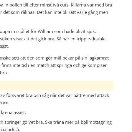
in bollen till efter minst två cuts. Killarna var med bra
r det som räknas. Det kan inte bli rätt varje gång men
 in istället för William som hade blivit sjuk.
iken visar att det gick bra. Så när en tripple-double.
sist.
kanske sett att den som gör mål pekar på sin lagkamrat
 finns inte tid i en match att springa och ge kompisen
bra.
 av försvaret bra och såg när det var bättre med attack
ence.
krena assist.
och springer golvet bra. Ska träna mer på bollmottagning
na också.