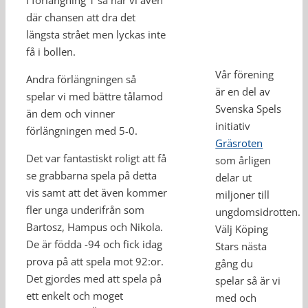
I förlängning 1 så har vi även
där chansen att dra det
längsta strået men lyckas inte
få i bollen.
Vår förening
Andra förlängningen så
är en del av
spelar vi med bättre tålamod
Svenska Spels
än dem och vinner
initiativ
förlängningen med 5-0.
Gräsroten
Det var fantastiskt roligt att få
som årligen
se grabbarna spela på detta
delar ut
vis samt att det även kommer
miljoner till
fler unga underifrån som
ungdomsidrotten.
Bartosz, Hampus och Nikola.
Välj Köping
De är födda -94 och fick idag
Stars nästa
prova på att spela mot 92:or.
gång du
Det gjordes med att spela på
spelar så är vi
ett enkelt och moget
med och