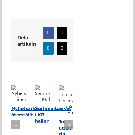
Facebook
X
Dela
artikeln
LinkedIn
E-
post
Relaterade inlägg
Nyhetsarkivet
Sommarbasket
återställt
i KB-
hallen
Jotti
utnämnd
till