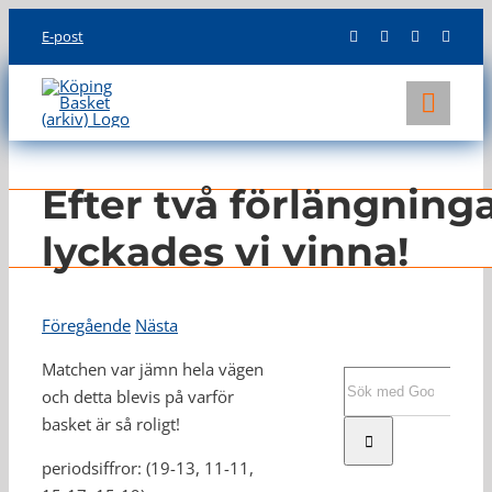
Skip
E-post
to
content
Toggl
Navig
KLUBBEN
Efter två förlängning
LAG
lyckades vi vinna!
INFO
Föregående
Nästa
Matchen var jämn hela vägen
Sök
och detta blevis på varför
efter:
basket är så roligt!
periodsiffror: (19-13, 11-11,