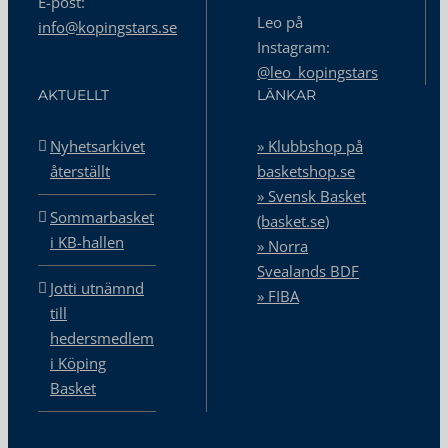
E-post:
Leo på
info@kopingstars.se
Instagram:
@leo_kopingstars
AKTUELLT
LÄNKAR
Nyhetsarkivet
» Klubbshop på
återställt
basketshop.se
» Svensk Basket
Sommarbasket
(basket.se)
i KB-hallen
» Norra
Svealands BDF
Jotti utnämnd
» FIBA
till
hedersmedlem
i Köping
Basket