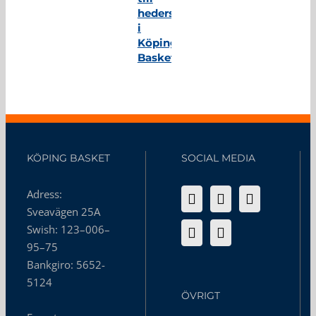
hedersmedlem
i
Köping
Basket
KÖPING BASKET
SOCIAL MEDIA
Adress:
Sveavägen 25A
Swish: 123–006–
95–75
Bankgiro: 5652-
5124
ÖVRIGT