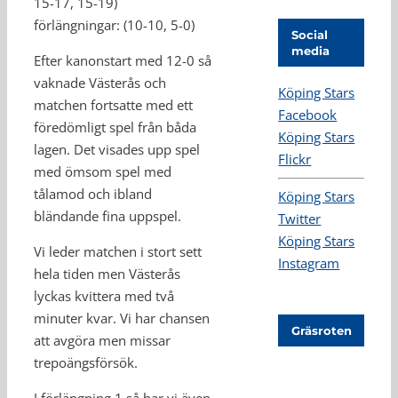
15-17, 15-19)
förlängningar: (10-10, 5-0)
Social
media
Efter kanonstart med 12-0 så
vaknade Västerås och
Köping Stars
matchen fortsatte med ett
Facebook
föredömligt spel från båda
Köping Stars
lagen. Det visades upp spel
Flickr
med ömsom spel med
tålamod och ibland
Köping Stars
bländande fina uppspel.
Twitter
Köping Stars
Vi leder matchen i stort sett
Instagram
hela tiden men Västerås
lyckas kvittera med två
minuter kvar. Vi har chansen
Gräsroten
att avgöra men missar
trepoängsförsök.