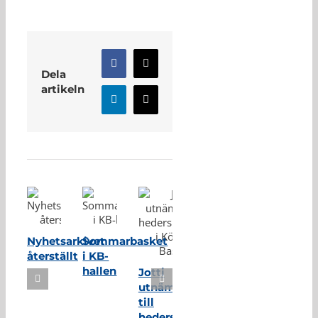
Facebook
X
Dela
artikeln
LinkedIn
E-
post
Relaterade inlägg
Nyhetsarkivet
Sommarbasket
återställt
i KB-
hallen
Jotti
utnämnd
till
hedersmedlem