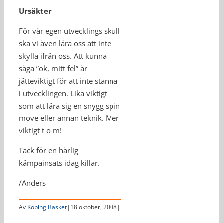
Ursäkter
För vår egen utvecklings skull
ska vi även lära oss att inte
skylla ifrån oss. Att kunna
säga ”ok, mitt fel” är
jätteviktigt för att inte stanna
i utvecklingen. Lika viktigt
som att lära sig en snygg spin
move eller annan teknik. Mer
viktigt t o m!
Tack för en härlig
kämpainsats idag killar.
/Anders
Av
Köping Basket
|
18 oktober, 2008
|