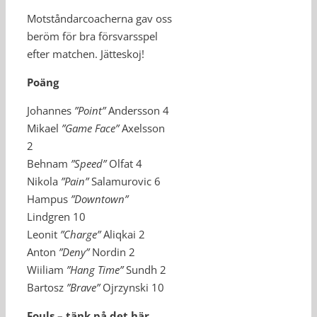
Motståndarcoacherna gav oss
beröm för bra försvarsspel
efter matchen. Jätteskoj!
Poäng
Johannes
”Point”
Andersson 4
Mikael
”Game Face”
Axelsson
2
Behnam
”Speed”
Olfat 4
Nikola
”Pain”
Salamurovic 6
Hampus
”Downtown”
Lindgren 10
Leonit
”Charge”
Aliqkai 2
Anton
”Deny”
Nordin 2
Wiiliam
”Hang Time”
Sundh 2
Bartosz
”Brave”
Ojrzynski 10
Fouls – tänk på det här