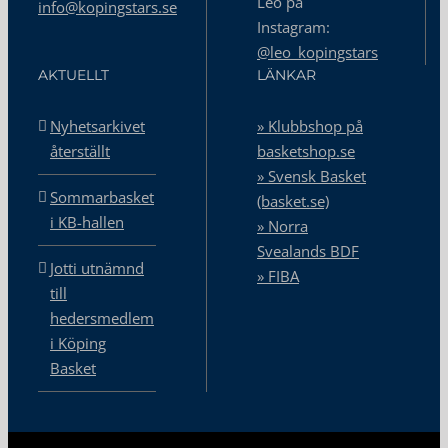
Leo på
info@kopingstars.se
Instagram:
@leo_kopingstars
AKTUELLT
LÄNKAR
Nyhetsarkivet
» Klubbshop på
återställt
basketshop.se
» Svensk Basket
Sommarbasket
(basket.se)
i KB-hallen
» Norra
Svealands BDF
Jotti utnämnd
» FIBA
till
hedersmedlem
i Köping
Basket