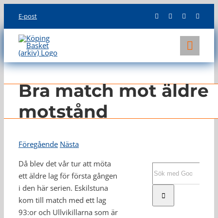
Skip
E-post
to
content
Toggl
Navig
KLUBBEN
Bra match mot äldre
LAG
motstånd
INFO
Föregående
Nästa
Då blev det vår tur att möta
Sök
ett äldre lag för första gången
efter:
i den här serien. Eskilstuna
kom till match med ett lag
93:or och Ullvikillarna som är