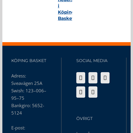
i
Köping
Basket
KÖPING BASKET
SOCIAL MEDIA
Adress:
Sveavägen 25A
Swish: 123–006–
95–75
Bankgiro: 5652-
5124
ÖVRIGT
E-post: