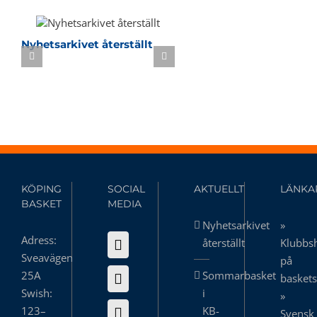
Nyhetsarkivet återställt
Sommarbasket i KB-h
KÖPING
SOCIAL
AKTUELLT
LÄNKA
BASKET
MEDIA
Nyhetsarkivet
»
Adress:
återställt
Klubbs
Sveavägen
på
25A
Sommarbasket
basket
Swish:
i
»
123–
KB-
Svensk