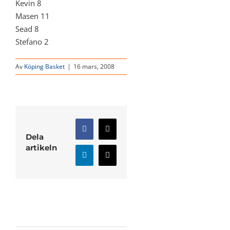
Kevin 8
Masen 11
Sead 8
Stefano 2
Av
Köping Basket
|
16 mars, 2008
Facebook
X
Dela
artikeln
LinkedIn
E-
post
Relaterade inlägg