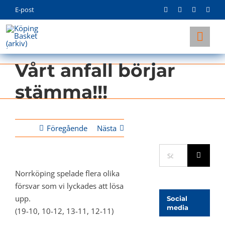
Skip
E-post
to
content
Togg
Navi
Vårt anfall börjar
KLUBBEN
stämma!!!
LAG
INFO
Föregående
Nästa
Sök
efter:
Norrköping spelade flera olika
försvar som vi lyckades att lösa
upp.
Social
media
(19-10, 10-12, 13-11, 12-11)