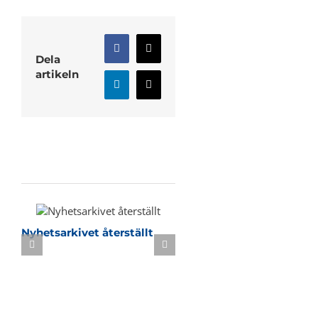
Facebook
X
Dela
artikeln
LinkedIn
E-
post
Relaterade inlägg
Nyhetsarkivet återställt
Sommarbasket i KB-h