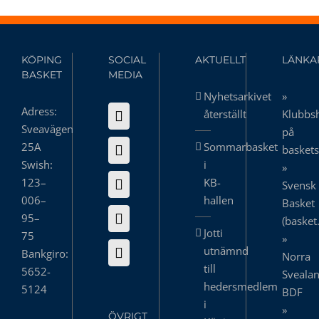
KÖPING
SOCIAL
AKTUELLT
LÄNKA
BASKET
MEDIA
Nyhetsarkivet
»
Adress:
återställt
Klubbs
Sveavägen
på
25A
Sommarbasket
basket
Swish:
i
»
123–
KB-
Svensk
006–
hallen
Basket
95–
(basket
Jotti
75
»
utnämnd
Bankgiro:
Norra
till
5652-
Sveala
hedersmedlem
5124
BDF
i
»
ÖVRIGT