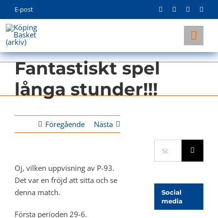
Skip
E-post
to
content
Togg
Navi
Fantastiskt spel
KLUBBEN
långa stunder!!!
LAG
INFO
Föregående
Nästa
Sök
efter:
Oj, vilken uppvisning av P-93.
Det var en fröjd att sitta och se
denna match.
Social
media
Första perioden 29-6.