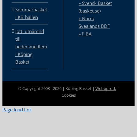
» Svensk Basket
Sommarbasket
(basket.se)
i KB-hallen
» Norra
Svealands BDF
Jotti utnämnd
» FIBA
till
hedersmedlem
i Köping
Basket
© Copyright 2003 -
2026 | Köping Basket |
Webbprod.
|
Cookies
Page load link