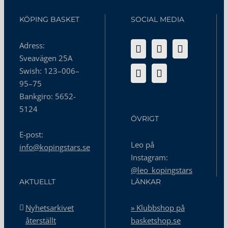
KÖPING BASKET
SOCIAL MEDIA
Adress:
Sveavägen 25A
Swish: 123–006–
95–75
Bankgiro: 5652-
5124
ÖVRIGT
E-post:
Leo på
info@kopingstars.se
Instagram:
@leo_kopingstars
AKTUELLT
LÄNKAR
Nyhetsarkivet
» Klubbshop på
återställt
basketshop.se