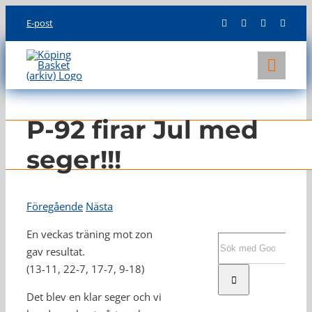
Skip
E-post
to
content
Toggl
Navig
KLUBBEN
P-92 firar Jul med
LAG
seger!!!
INFO
Föregående
Nästa
En veckas träning mot zon
Sök
gav resultat.
efter:
(13-11, 22-7, 17-7, 9-18)
Det blev en klar seger och vi