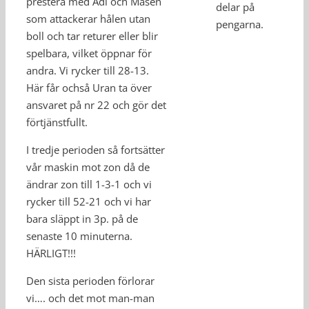
prestera med Adi och Masen
delar på
som attackerar hålen utan
pengarna.
boll och tar returer eller blir
spelbara, vilket öppnar för
andra. Vi rycker till 28-13.
Här får ochså Uran ta över
ansvaret på nr 22 och gör det
förtjänstfullt.
I tredje perioden så fortsätter
vår maskin mot zon då de
ändrar zon till 1-3-1 och vi
rycker till 52-21 och vi har
bara släppt in 3p. på de
senaste 10 minuterna.
HÄRLIGT!!!
Den sista perioden förlorar
vi…. och det mot man-man