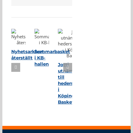
Relaterade inlägg
Nyhetsarkivet
Sommarbasket
återställt
i KB-
hallen
Jotti
utnämnd
till
hedersmedlem
i
Köping
Basket