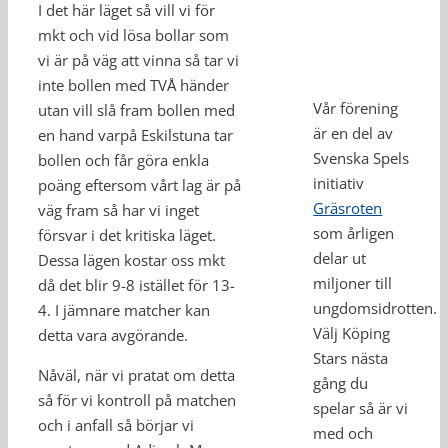
I det här läget så vill vi för
mkt och vid lösa bollar som
vi är på väg att vinna så tar vi
inte bollen med TVÅ händer
Vår förening
utan vill slå fram bollen med
är en del av
en hand varpå Eskilstuna tar
Svenska Spels
bollen och får göra enkla
initiativ
poäng eftersom vårt lag är på
Gräsroten
väg fram så har vi inget
som årligen
försvar i det kritiska läget.
delar ut
Dessa lägen kostar oss mkt
miljoner till
då det blir 9-8 istället för 13-
ungdomsidrotten.
4. I jämnare matcher kan
Välj Köping
detta vara avgörande.
Stars nästa
Nåväl, när vi pratat om detta
gång du
så för vi kontroll på matchen
spelar så är vi
och i anfall så börjar vi
med och