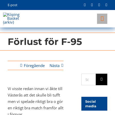
Skip
E-post
to
content
Togg
Navi
KLUBBEN
Förlust för F-95
LAG
INFO
Föregående
Nästa
Sök
efter:
Vi visste redan innan vi åkte till
Västerås att det skulle bli tufft
men vi spelade riktigt bra o gör
Social
media
en riktigt bra match framför allt
i försvar.