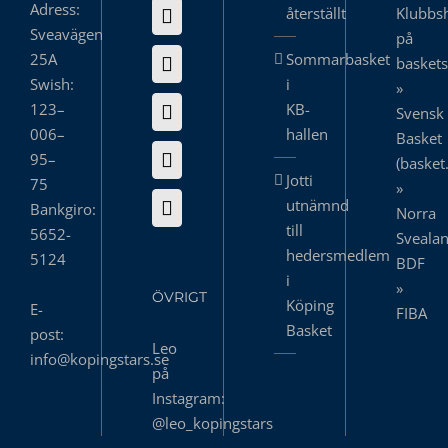
Adress:
återställt
Klubbs
Sveavägen
på
25A
Sommarbasket
basket
Swish:
i
»
123–
KB-
Svensk
006–
hallen
Basket
95–
(basket
Jotti
75
»
utnämnd
Bankgiro:
Norra
till
5652-
Sveala
hedersmedlem
5124
BDF
i
»
ÖVRIGT
Köping
E-
FIBA
Basket
post:
Leo
info@kopingstars.se
på
Instagram:
@leo_kopingstars