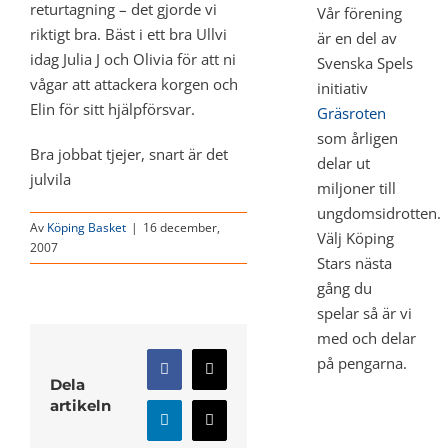
returtagning – det gjorde vi
Vår förening
riktigt bra. Bäst i ett bra Ullvi
är en del av
idag Julia J och Olivia för att ni
Svenska Spels
vågar att attackera korgen och
initiativ
Elin för sitt hjälpförsvar.
Gräsroten
som årligen
Bra jobbat tjejer, snart är det
delar ut
julvila
miljoner till
ungdomsidrotten.
Av
Köping Basket
|
16 december,
Välj Köping
2007
Stars nästa
gång du
spelar så är vi
med och delar
på pengarna.
Facebook
X
Dela
artikeln
LinkedIn
E-
post