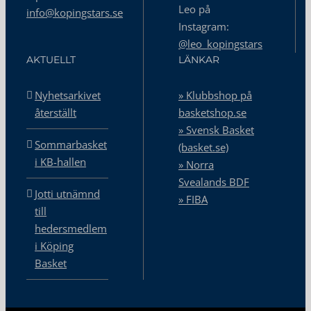
Leo på
info@kopingstars.se
Instagram:
@leo_kopingstars
AKTUELLT
LÄNKAR
Nyhetsarkivet
» Klubbshop på
återställt
basketshop.se
» Svensk Basket
Sommarbasket
(basket.se)
i KB-hallen
» Norra
Svealands BDF
Jotti utnämnd
» FIBA
till
hedersmedlem
i Köping
Basket