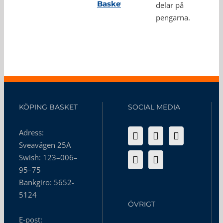
Basket
delar på
pengarna.
KÖPING BASKET
SOCIAL MEDIA
Adress:
Sveavägen 25A
Swish: 123–006–
95–75
Bankgiro: 5652-
5124
ÖVRIGT
E-post: