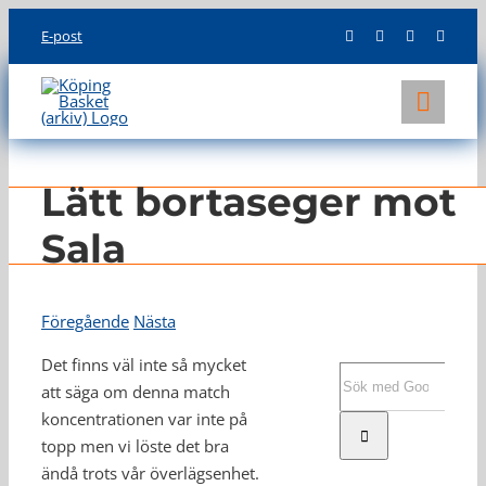
Skip
E-post
to
content
Toggl
Navig
KLUBBEN
Lätt bortaseger mot
LAG
Sala
INFO
Föregående
Nästa
Det finns väl inte så mycket
Sök
att säga om denna match
efter:
koncentrationen var inte på
topp men vi löste det bra
ändå trots vår överlägsenhet.