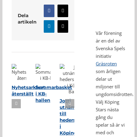
Facebook
X
Dela
artikeln
LinkedIn
E-
Vår förening
post
är en del av
Relaterade inlägg
Svenska Spels
initiativ
Gräsroten
som årligen
delar ut
miljoner till
Nyhetsarkivet
Sommarbasket
återställt
i KB-
ungdomsidrotten.
hallen
Jotti
Välj Köping
utnämnd
Stars nästa
till
gång du
hedersmedlem
spelar så är vi
i
med och
Köping