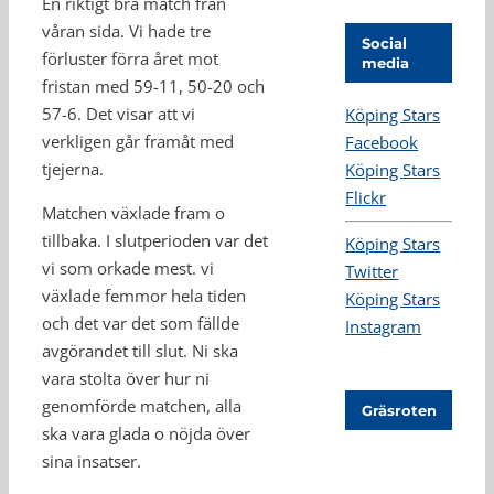
En riktigt bra match från
våran sida. Vi hade tre
Social
förluster förra året mot
media
fristan med 59-11, 50-20 och
57-6. Det visar att vi
Köping Stars
verkligen går framåt med
Facebook
tjejerna.
Köping Stars
Flickr
Matchen växlade fram o
tillbaka. I slutperioden var det
Köping Stars
vi som orkade mest. vi
Twitter
växlade femmor hela tiden
Köping Stars
och det var det som fällde
Instagram
avgörandet till slut. Ni ska
vara stolta över hur ni
genomförde matchen, alla
Gräsroten
ska vara glada o nöjda över
sina insatser.