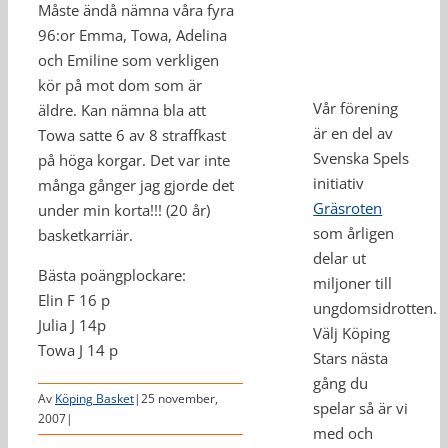
Måste ändå nämna våra fyra
96:or Emma, Towa, Adelina
och Emiline som verkligen
kör på mot dom som är
Vår förening
äldre. Kan nämna bla att
är en del av
Towa satte 6 av 8 straffkast
Svenska Spels
på höga korgar. Det var inte
initiativ
många gånger jag gjorde det
Gräsroten
under min korta!!! (20 år)
som årligen
basketkarriär.
delar ut
Bästa poängplockare:
miljoner till
Elin F 16 p
ungdomsidrotten.
Julia J 14p
Välj Köping
Towa J 14 p
Stars nästa
gång du
Av
Köping Basket
|
25 november,
spelar så är vi
2007
|
med och