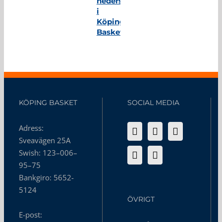
hedersmedlem
i
Köping
Basket
KÖPING BASKET
SOCIAL MEDIA
Adress:
Sveavägen 25A
Swish: 123–006–
95–75
Bankgiro: 5652-
5124
ÖVRIGT
E-post: