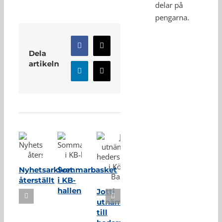
delar på
pengarna.
Facebook
X
Dela
artikeln
LinkedIn
E-
post
Relaterade inlägg
Nyhetsarkivet
Sommarbasket
återställt
i KB-
hallen
Jotti
utnämnd
till