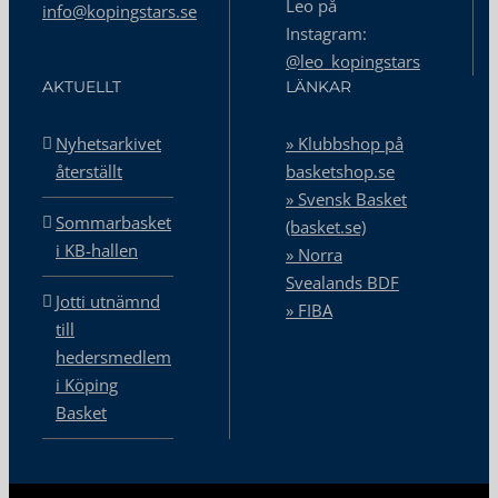
Leo på
info@kopingstars.se
Instagram:
@leo_kopingstars
AKTUELLT
LÄNKAR
Nyhetsarkivet
» Klubbshop på
återställt
basketshop.se
» Svensk Basket
Sommarbasket
(basket.se)
i KB-hallen
» Norra
Svealands BDF
Jotti utnämnd
» FIBA
till
hedersmedlem
i Köping
Basket