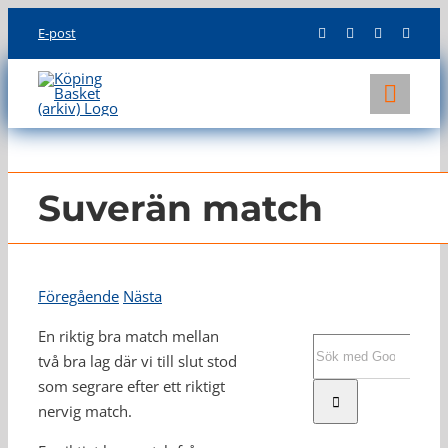
Skip
E-post
to
content
Toggl
Navig
KLUBBEN
LAG
Suverän match
INFO
Föregående
Nästa
En riktig bra match mellan
Sök
två bra lag där vi till slut stod
efter:
som segrare efter ett riktigt
nervig match.