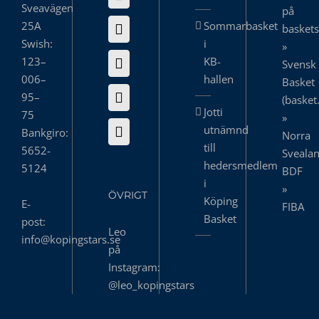
Sveavägen
på
25A
Sommarbasket
basket
Swish:
i
»
123–
KB-
Svensk
006–
hallen
Basket
95–
(basket
Jotti
75
»
utnämnd
Bankgiro:
Norra
till
5652-
Sveala
hedersmedlem
5124
BDF
i
»
ÖVRIGT
Köping
E-
FIBA
Basket
post:
Leo
info@kopingstars.se
på
Instagram:
@leo_kopingstars