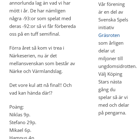
annorlunda lag än vad vi har
Vår förening
mött i år. De har nämligen
är en del av
några -93:or som spelat med
Svenska Spels
deras -92:or så vi får förbereda
initiativ
oss på en tuff semifinal.
Gräsroten
som årligen
Förra året så kom vi trea i
delar ut
Närkeserien, nu är det
miljoner till
mellansvenskan som består av
ungdomsidrotten.
Närke och Värmlandslag.
Välj Köping
Stars nästa
Det vore kul att nå final!! Och
gång du
vad kan hända där!?
spelar så är vi
med och delar
Poäng:
på pengarna.
Niklas 9p.
Stefano 29p.
Mikael 6p.
Hampus 4p.