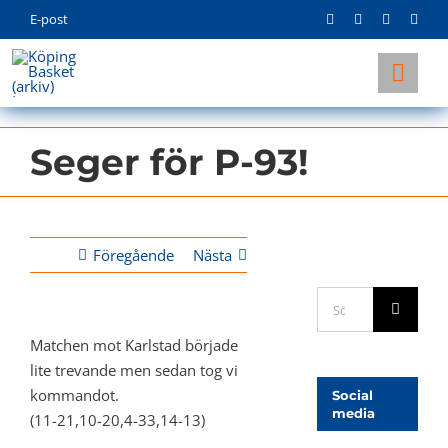
Skip
E-post
to
content
Togg
Navi
KLUBBEN
Seger för P-93!
LAG
INFO
Föregående
Nästa
Sök
efter:
Matchen mot Karlstad började
lite trevande men sedan tog vi
kommandot.
Social
media
(11-21,10-20,4-33,14-13)