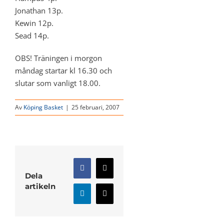
Jonathan 13p.
Kewin 12p.
Sead 14p.
OBS! Träningen i morgon
måndag startar kl 16.30 och
slutar som vanligt 18.00.
Av
Köping Basket
|
25 februari, 2007
Facebook
X
Dela
artikeln
LinkedIn
E-
post