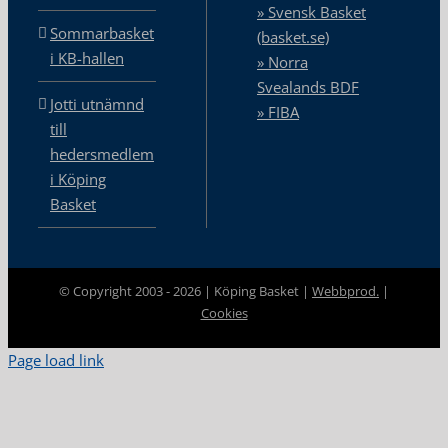
» Svensk Basket
Sommarbasket
(basket.se)
i KB-hallen
» Norra
Svealands BDF
Jotti utnämnd
» FIBA
till
hedersmedlem
i Köping
Basket
© Copyright 2003 -
2026 | Köping Basket |
Webbprod.
|
Cookies
Page load link