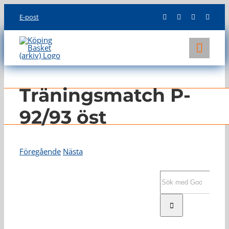
Skip
E-post
to
content
Toggl
Navig
KLUBBEN
Träningsmatch P-
LAG
92/93 öst
INFO
Föregående
Nästa
Visa
större
Sök
bild
efter: