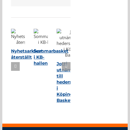
Relaterade inlägg
Nyhetsarkivet
Sommarbasket
återställt
i KB-
hallen
Jotti
utnämnd
till
hedersmedlem
i
Köping
Basket