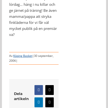
lördag… häng i nu killar och
ge järnet på träning! Be även
mamma/pappa att stryka
finkläderna för vi får väl
mycket publik på en premiär
va?
Av
Köping Basket
|
30 september,
2006
|
Facebook
X
Dela
artikeln
LinkedIn
E-
post