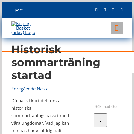
Skip
E-post
to
content
Toggl
Navig
KLUBBEN
Historisk
LAG
sommarträning
startad
INFO
Föregående
Nästa
Då har vi kört det första
Sök
historiska
efter:
sommarträningspasset med
våra ungdomar. Vad jag kan
minnas har vi aldrig haft