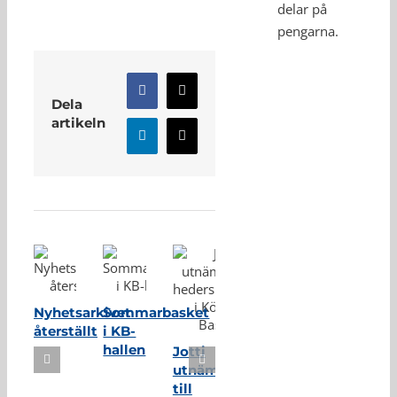
delar på
pengarna.
Facebook
X
Dela
artikeln
LinkedIn
E-
post
Relaterade inlägg
Nyhetsarkivet
Sommarbasket
återställt
i KB-
hallen
Jotti
utnämnd
till