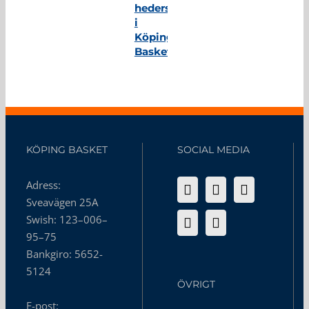
hedersmedlem
i
Köping
Basket
KÖPING BASKET
SOCIAL MEDIA
Adress:
Sveavägen 25A
Swish: 123–006–
95–75
Bankgiro: 5652-
5124
ÖVRIGT
E-post: