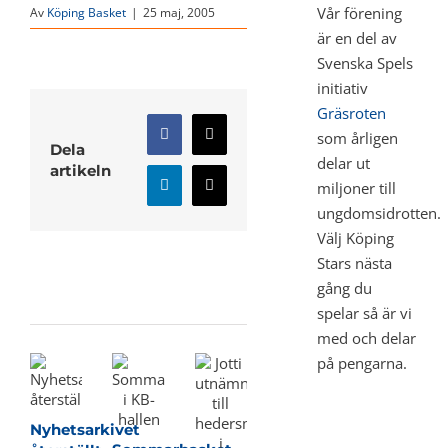
Vår förening
Av
Köping Basket
|
25 maj, 2005
är en del av
Svenska Spels
initiativ
Gräsroten
som årligen
Facebook
X
Dela
delar ut
artikeln
miljoner till
LinkedIn
E-
post
ungdomsidrotten.
Välj Köping
Stars nästa
gång du
Relaterade inlägg
spelar så är vi
med och delar
på pengarna.
Nyhetsarkivet