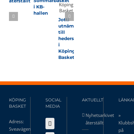
Sommarbasket
återställt
i KB-
hallen
Jotti
utnämnd
till
hedersmedlem
i
Köping
Basket
KÖPING
SOCIAL
AKTUELLT
LÄNKA
BASKET
MEDIA
Nyhetsarkivet
»
Adress:
återställt
Klubbs
Sveavägen
på