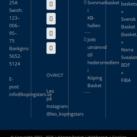
25A
Sommarbasket
basket
Swish:
i
»
123–
KB-
Svensk
006–
hallen
Basket
95–
(basket
Jotti
75
»
utnämnd
Bankgiro:
Norra
till
5652-
Sveala
hedersmedlem
5124
BDF
i
»
ÖVRIGT
Köping
E-
FIBA
Basket
post:
Leo
info@kopingstars.se
på
Instagram:
@leo_kopingstars