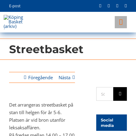
Skip
E-post
to
content
Togg
Navi
KLUBBEN
Streetbasket
LAG
INFO
Föregående
Nästa
Sök
efter:
Det arrangeras streetbasket på
stan till helgen för år 5-6.
Platsen är vid bron utanför
Social
media
leksaksaffären.
På fredag mellan 14.00 – 17.00