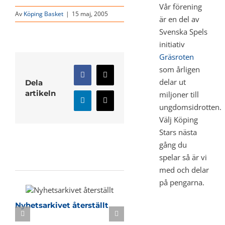
Vår förening
Av
Köping Basket
|
15 maj, 2005
är en del av
Svenska Spels
initiativ
Gräsroten
som årligen
Facebook
X
delar ut
Dela
artikeln
miljoner till
LinkedIn
E-
ungdomsidrotten.
post
Välj Köping
Stars nästa
gång du
Relaterade inlägg
spelar så är vi
med och delar
på pengarna.
Nyhetsarkivet återställt
Sommarbasket i KB-h