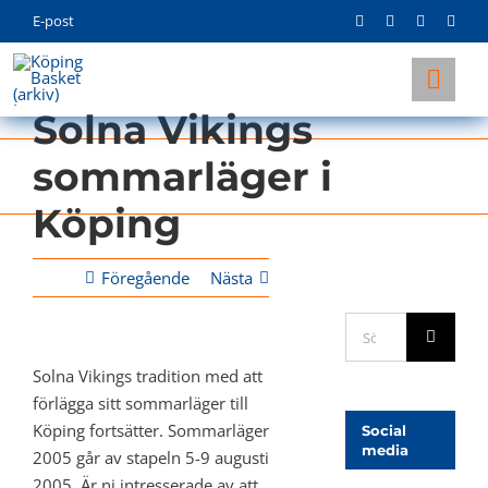
Skip
E-post
to
content
Togg
Solna Vikings
Navi
KLUBBEN
sommarläger i
LAG
Köping
INFO
Föregående
Nästa
Sök
efter:
Solna Vikings tradition med att
förlägga sitt sommarläger till
Köping fortsätter. Sommarläger
Social
media
2005 går av stapeln 5-9 augusti
2005. Är ni intresserade av att