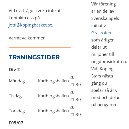
Vår förening
Vid ev. frågor tveka inte att
är en del av
kontakta oss på
Svenska Spels
jotti@kopingbasket.se
.
initiativ
Gräsroten
Varmt välkommen!
som årligen
delar ut
miljoner till
TRäNINGSTIDER
ungdomsidrotten.
Välj Köping
Div 2
Stars nästa
20-
Måndag
Karlbergshallen
gång du
21.30
spelar så är vi
20-
Tisdag
Karlbergshallen
med och delar
21.30
på pengarna.
20-
Torsdag
Karlbergshallen
21.30
F05/07