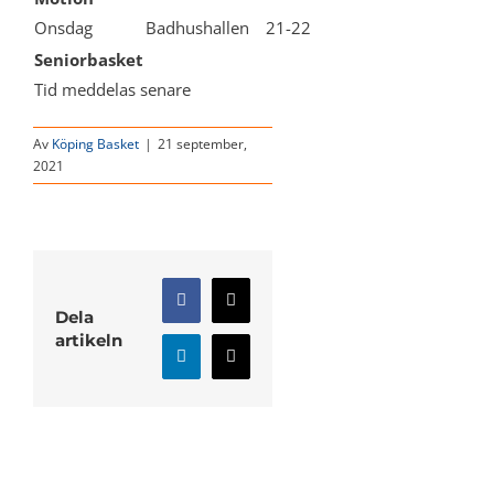
Onsdag
Badhushallen
21-22
Seniorbasket
Tid meddelas senare
Av
Köping Basket
|
21 september,
2021
Facebook
X
Dela
artikeln
LinkedIn
E-
post
Relaterade inlägg