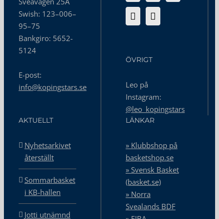
Sveavägen 25A
Swish: 123–006–
95–75
Bankgiro: 5652-
5124
ÖVRIGT
E-post:
Leo på
info@kopingstars.se
Instagram:
@leo_kopingstars
AKTUELLT
LÄNKAR
Nyhetsarkivet
» Klubbshop på
återställt
basketshop.se
» Svensk Basket
Sommarbasket
(basket.se)
i KB-hallen
» Norra
Svealands BDF
Jotti utnämnd
» FIBA