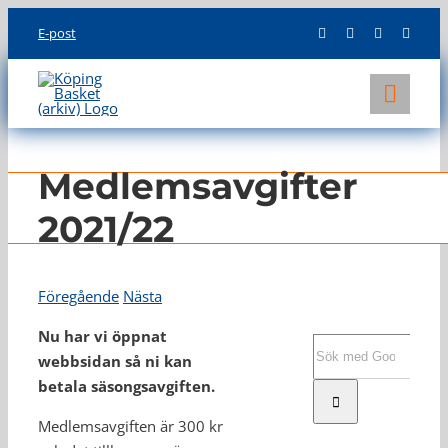
Skip
E-post
to
content
Toggl
Navig
KLUBBEN
Medlemsavgifter
LAG
2021/22
INFO
Föregående
Nästa
Nu har vi öppnat
Sök
webbsidan så ni kan
efter:
betala säsongsavgiften.
Medlemsavgiften är 300 kr