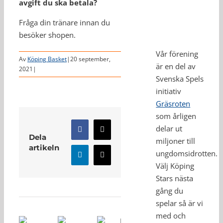
avgift du ska betala?
Fråga din tränare innan du
besöker shopen.
Vår förening
Av
Köping Basket
|
20 september,
är en del av
2021
|
Svenska Spels
initiativ
Gräsroten
som årligen
delar ut
Facebook
X
Dela
miljoner till
artikeln
ungdomsidrotten.
LinkedIn
E-
Välj Köping
post
Stars nästa
Relaterade inlägg
gång du
spelar så är vi
med och