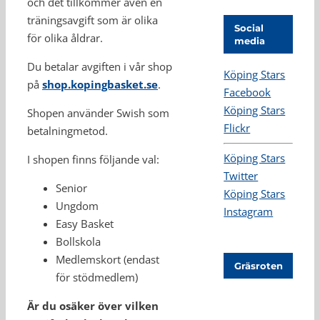
och det tillkommer även en
träningsavgift som är olika
Social
för olika åldrar.
media
Du betalar avgiften i vår shop
Köping Stars
på
shop.kopingbasket.se
.
Facebook
Köping Stars
Shopen använder Swish som
Flickr
betalningmetod.
Köping Stars
I shopen finns följande val:
Twitter
Senior
Köping Stars
Ungdom
Instagram
Easy Basket
Bollskola
Medlemskort (endast
Gräsroten
för stödmedlem)
Är du osäker över vilken