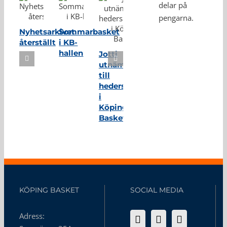
delar på
pengarna.
Nyhetsarkivet
Sommarbasket
återställt
i KB-
hallen
Jotti
utnämnd
till
hedersmedlem
i
Köping
Basket
KÖPING BASKET
SOCIAL MEDIA
Adress: