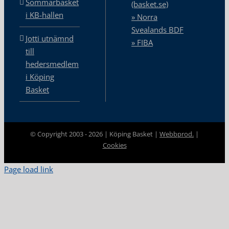
Sommarbasket
(basket.se)
i KB-hallen
» Norra
Svealands BDF
Jotti utnämnd
» FIBA
till
hedersmedlem
i Köping
Basket
© Copyright 2003 -
2026 | Köping Basket |
Webbprod.
|
Cookies
Page load link