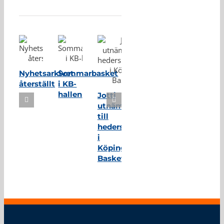
Relaterade inlägg
Nyhetsarkivet
Sommarbasket
återställt
i KB-
hallen
Jotti
utnämnd
till
hedersmedlem
i
Köping
Basket