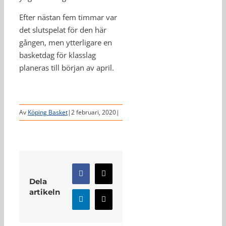
Efter nästan fem timmar var
det slutspelat för den här
gången, men ytterligare en
basketdag för klasslag
planeras till början av april.
Av
Köping Basket
|
2 februari, 2020
|
Facebook
X
Dela
artikeln
LinkedIn
E-
post