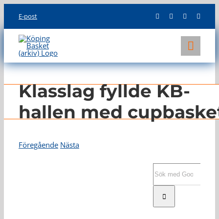
Skip
E-post
to
content
Toggl
Navig
KLUBBEN
Klasslag fyllde KB-
LAG
hallen med cupbaske
INFO
Föregående
Nästa
Visa
större
Sök
bild
efter: