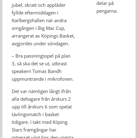
delar på
jubel, skratt och applåder
pengarna.
fyllde eftermiddagen i
Karlbergshallen när andra
omgången i Big Mac Cup,
arrangerat av Köpings Basket,
avgjordes under söndagen.
– Bra passningsspel på plan
3, så ska det se ut, utbrast
speakern Tomas Bandh
uppmuntrande i mikrofonen.
Det var nämligen långt ifrån
alla deltagare från årskurs 2
upp till årskurs 6 som spelat
tävlingsmatch i basket
tidigare. I takt med Köping
Stars framgångar har
intresset växt hos den yngsta