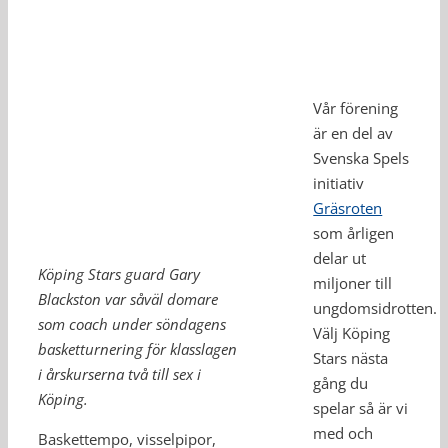
Vår förening
är en del av
Svenska Spels
initiativ
Gräsroten
som årligen
delar ut
Köping Stars guard Gary
miljoner till
Blackston var såväl domare
ungdomsidrotten.
som coach under söndagens
Välj Köping
basketturnering för klasslagen
Stars nästa
i årskurserna två till sex i
gång du
Köping.
spelar så är vi
med och
Baskettempo, visselpipor,