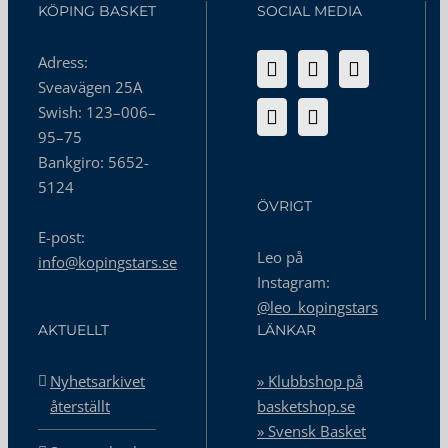
KÖPING BASKET
SOCIAL MEDIA
Adress:
Sveavägen 25A
Swish: 123–006–
95–75
Bankgiro: 5652-
5124
ÖVRIGT
E-post:
Leo på
info@kopingstars.se
Instagram:
@leo_kopingstars
AKTUELLT
LÄNKAR
Nyhetsarkivet
» Klubbshop på
återställt
basketshop.se
» Svensk Basket