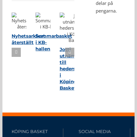
delar på
pengarna.
Nyhetsarkivet
Sommarbasket
återställt
i KB-
hallen
Jotti
utnämnd
till
hedersmedlem
i
Köping
Basket
KÖPING BASKET
SOCIAL MEDIA