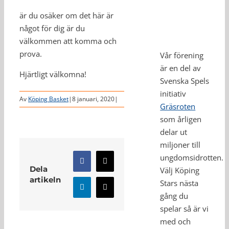
är du osäker om det här är
något för dig är du
välkommen att komma och
prova.
Vår förening
är en del av
Hjärtligt välkomna!
Svenska Spels
initiativ
Av
Köping Basket
|
8 januari, 2020
|
Gräsroten
som årligen
delar ut
miljoner till
ungdomsidrotten.
Facebook
X
Dela
Välj Köping
artikeln
Stars nästa
LinkedIn
E-
gång du
post
spelar så är vi
Relaterade inlägg
med och