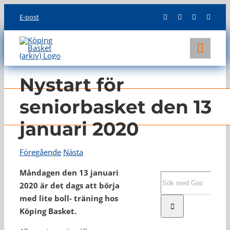
Skip
E-post
to
content
Toggl
Navig
KLUBBEN
Nystart för
LAG
seniorbasket den 13
januari 2020
INFO
Föregående
Nästa
Måndagen den 13 januari
Sök
2020 är det dags att börja
efter:
med lite boll- träning hos
Köping Basket.