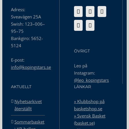
Adress:
Sveavägen 25A
Swish: 123–006–
95–75
Bankgiro: 5652-
5124
ÖVRIGT
E-post:
Leo på
info@kopingstars.se
Instagram:
@leo_kopingstars
AKTUELLT
LÄNKAR
Nyhetsarkivet
» Klubbshop på
återställt
basketshop.se
» Svensk Basket
Sommarbasket
(basket.se)