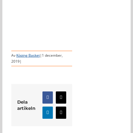
Av
Köping Basket
|
1 december,
2019
|
Facebook
X
Dela
artikeln
LinkedIn
E-
post
Relaterade inlägg