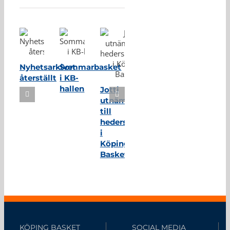
Nyhetsarkivet
Sommarbasket
återställt
i KB-
hallen
Jotti
utnämnd
till
hedersmedlem
i
Köping
Basket
KÖPING BASKET
SOCIAL MEDIA