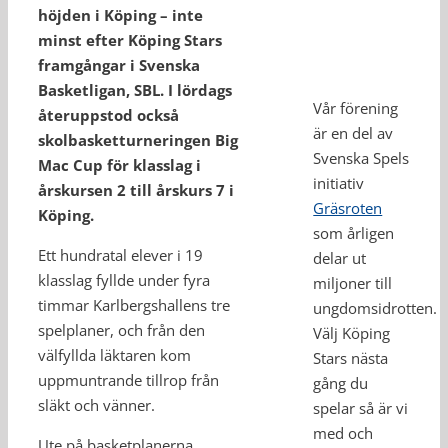
höjden i Köping – inte
minst efter Köping Stars
framgångar i Svenska
Basketligan, SBL. I lördags
Vår förening
återuppstod också
är en del av
skolbasketturneringen Big
Svenska Spels
Mac Cup för klasslag i
initiativ
årskursen 2 till årskurs 7 i
Gräsroten
Köping.
som årligen
Ett hundratal elever i 19
delar ut
klasslag fyllde under fyra
miljoner till
timmar Karlbergshallens tre
ungdomsidrotten.
spelplaner, och från den
Välj Köping
välfyllda läktaren kom
Stars nästa
uppmuntrande tillrop från
gång du
släkt och vänner.
spelar så är vi
med och
Ute på basketplanerna