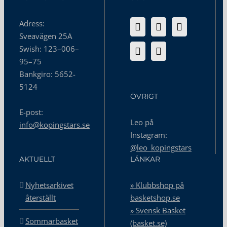
Adress:
Sveavägen 25A
Swish: 123–006–
95–75
Bankgiro: 5652-
5124
ÖVRIGT
E-post:
Leo på
info@kopingstars.se
Instagram:
@leo_kopingstars
AKTUELLT
LÄNKAR
Nyhetsarkivet
» Klubbshop på
återställt
basketshop.se
» Svensk Basket
Sommarbasket
(basket.se)