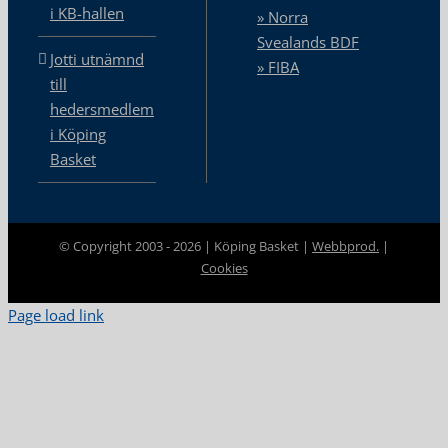
i KB-hallen
» Norra
Svealands BDF
Jotti utnämnd
» FIBA
till
hedersmedlem
i Köping
Basket
© Copyright 2003 -
2026 | Köping Basket |
Webbprod.
|
Cookies
Page load link