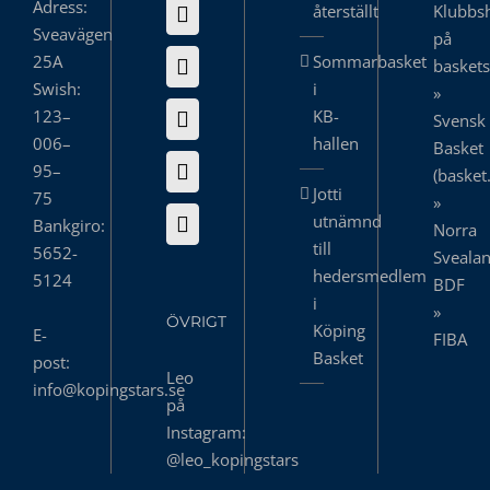
Adress:
återställt
Klubbs
Sveavägen
på
25A
Sommarbasket
basket
Swish:
i
»
123–
KB-
Svensk
006–
hallen
Basket
95–
(basket
Jotti
75
»
utnämnd
Bankgiro:
Norra
till
5652-
Sveala
hedersmedlem
5124
BDF
i
»
ÖVRIGT
Köping
E-
FIBA
Basket
post:
Leo
info@kopingstars.se
på
Instagram:
@leo_kopingstars