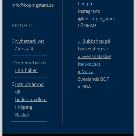
Leo på
info@kopingstars.se
Instagram:
@leo_kopingstars
AKTUELLT
LÄNKAR
Nyhetsarkivet
» Klubbshop på
återställt
basketshop.se
» Svensk Basket
Sommarbasket
(basket.se)
i KB-hallen
» Norra
Svealands BDF
Jotti utnämnd
» FIBA
till
hedersmedlem
i Köping
Basket