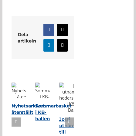
Facebook
X
Dela
artikeln
LinkedIn
E-
post
Relaterade inlägg
Nyhetsarkivet
Sommarbasket
återställt
i KB-
hallen
Jotti
utnämnd
till