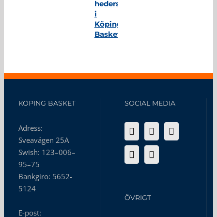
hedersmedlem
i
Köping
Basket
KÖPING BASKET
SOCIAL MEDIA
Adress:
Sveavägen 25A
Swish: 123–006–
95–75
Bankgiro: 5652-
5124
ÖVRIGT
E-post: