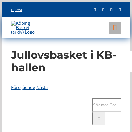
Skip
E-post
to
content
Toggl
Navig
KLUBBEN
Jullovsbasket i KB-
LAG
hallen
INFO
Föregående
Nästa
Visa
större
Sök
bild
efter: