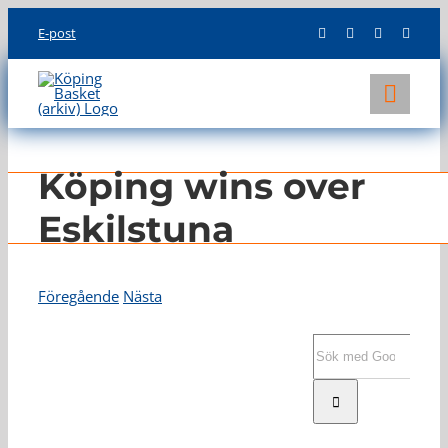
Skip
E-post
to
content
Toggl
Navig
KLUBBEN
Köping wins over
LAG
Eskilstuna
INFO
Föregående
Nästa
Visa
större
Sök
bild
efter: