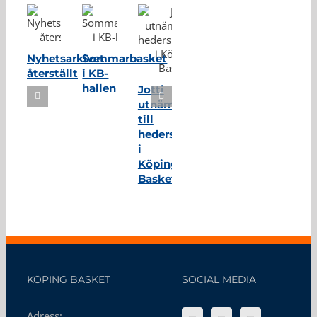
Nyhetsarkivet
Sommarbasket
återställt
i KB-
hallen
Jotti
utnämnd
till
hedersmedlem
i
Köping
Basket
KÖPING BASKET
SOCIAL MEDIA
Adress: