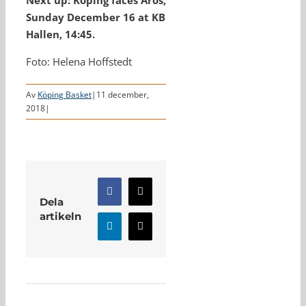
Next up: Köping faces Aros,
Sunday December 16 at KB
Hallen, 14:45.
Foto: Helena Hoffstedt
Av
Köping Basket
|
11 december,
2018
|
Facebook
X
Dela
artikeln
LinkedIn
E-
post
Relaterade inlägg