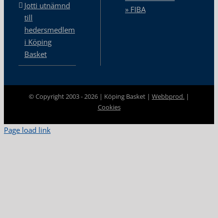
Jotti utnämnd
» FIBA
till
hedersmedlem
i Köping
Basket
© Copyright 2003 -
2026 | Köping Basket |
Webbprod.
|
Cookies
Page load link