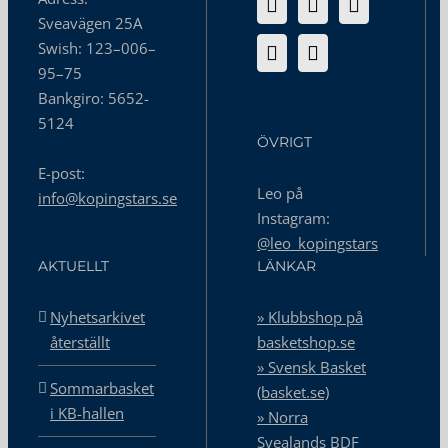
Sveavägen 25A
Swish: 123–006–
95–75
Bankgiro: 5652-
5124
ÖVRIGT
E-post:
Leo på
info@kopingstars.se
Instagram:
@leo_kopingstars
AKTUELLT
LÄNKAR
Nyhetsarkivet
» Klubbshop på
återställt
basketshop.se
» Svensk Basket
Sommarbasket
(basket.se)
i KB-hallen
» Norra
Svealands BDF