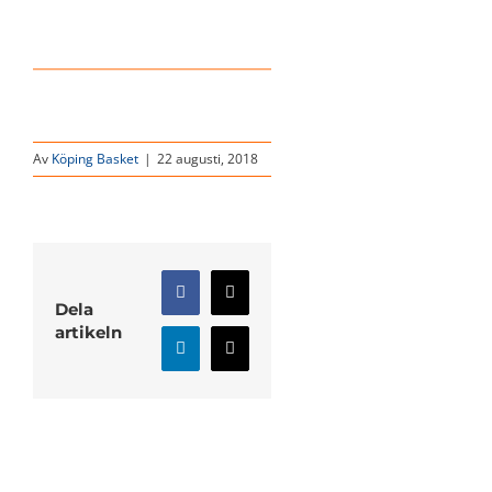
Av
Köping Basket
|
22 augusti, 2018
Facebook
X
Dela
artikeln
LinkedIn
E-
post
Relaterade inlägg