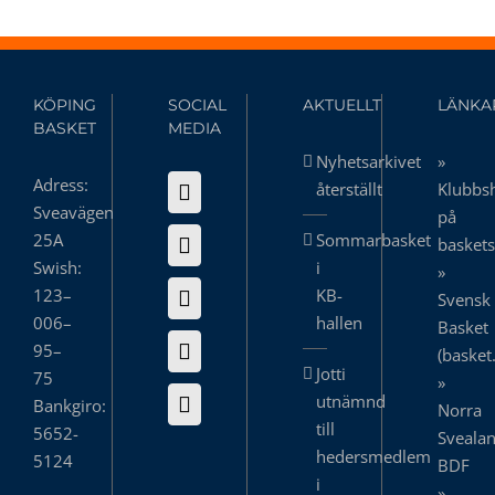
KÖPING
SOCIAL
AKTUELLT
LÄNKA
BASKET
MEDIA
Nyhetsarkivet
»
Adress:
återställt
Klubbs
Sveavägen
på
25A
Sommarbasket
basket
Swish:
i
»
123–
KB-
Svensk
006–
hallen
Basket
95–
(basket
Jotti
75
»
utnämnd
Bankgiro:
Norra
till
5652-
Sveala
hedersmedlem
5124
BDF
i
»