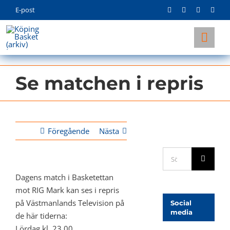
Skip
E-post
to
content
Togg
Navi
KLUBBEN
Se matchen i repris
LAG
INFO
Föregående
Nästa
Sök
efter:
Dagens match i Basketettan
mot RIG Mark kan ses i repris
på Västmanlands Television på
Social
media
de här tiderna:
Lördag kl. 23.00