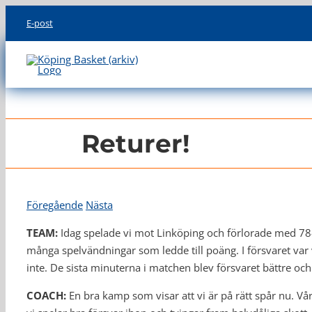
Skip
E-post
to
content
Returer!
Föregående
Nästa
TEAM:
Idag spelade vi mot Linköping och förlorade med 78-
många spelvändningar som ledde till poäng. I försvaret var v
inte. De sista minuterna i matchen blev försvaret bättre och v
COACH:
En bra kamp som visar att vi är på rätt spår nu. V