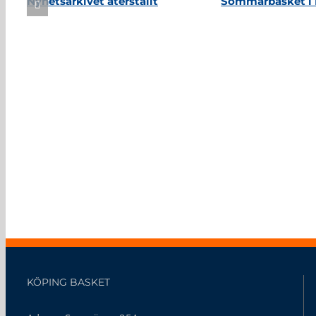
Nyhetsarkivet återställt
Sommarbasket i 
KÖPING BASKET