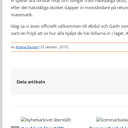
vi spelar bra försvar ihop och tvingar fram halvdåliga skott
efter det halvdåliga skottet släpper in motståndare på reture
matematik.
Idag sa vi även officiellt välkommen till Abdul och Gaith so
varit en fröjd att se hur alla hjälpt de här killarna in i laget.
Av
Köping Basket
|
25 oktober, 2015
|
Dela artikeln
Relaterade inlägg