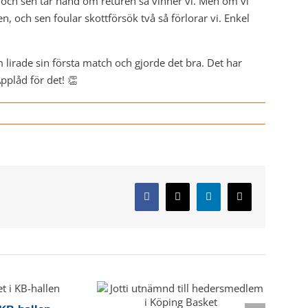
, och sen tar hand om returen så vinner vi. Men om vi
n, och sen foular skottförsök två så förlorar vi. Enkel
m lirade sin första match och gjorde det bra. Det har
 Applåd för det! 👏
Facebook
X
LinkedIn
E-
post