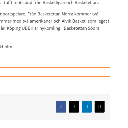
t tufft motstånd från Basketligan och Basketettan.
 importspelare. Från Basketettan Norra kommer två
ommer med två amerikaner och Alvik Basket, som legat i
3 år. Köping UBBK är nykomling i Basketettan Södra
ckholm.
Facebook
X
LinkedIn
E-
post