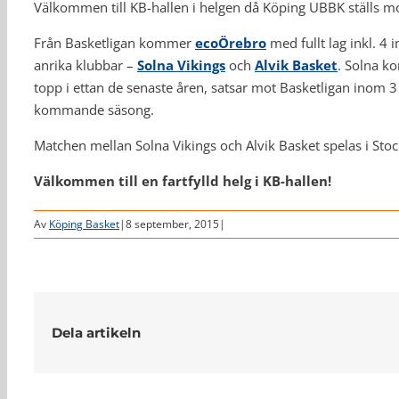
Välkommen till KB-hallen i helgen då Köping UBBK ställs mo
Från Basketligan kommer
ecoÖrebro
med fullt lag inkl. 4
anrika klubbar –
Solna Vikings
och
Alvik Basket
. Solna k
topp i ettan de senaste åren, satsar mot Basketligan inom 
kommande säsong.
Matchen mellan Solna Vikings och Alvik Basket spelas i Sto
Välkommen till en fartfylld helg i KB-hallen!
Av
Köping Basket
|
8 september, 2015
|
Dela artikeln
Relaterade inlägg