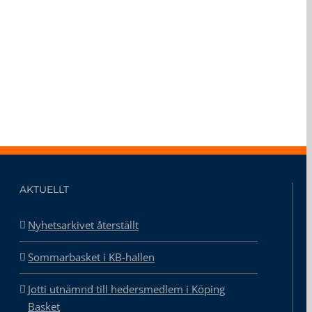
AKTUELLT
Nyhetsarkivet återställt
Sommarbasket i KB-hallen
Jotti utnämnd till hedersmedlem i Köping
Basket