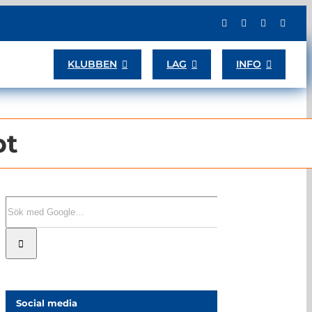
KLUBBEN
LAG
INFO
pt
Sök
efter:
Social media