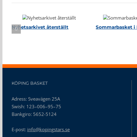
Nyhetsarkivet återställt
Sommarbasket i 
KÖPING BASKET
Adress: Sveavägen 25A
Swish: 123–006–95–75
Bankgiro: 5652-5124
E-post:
info@kopingstars.se