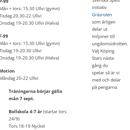
P-99
initiativ
Mån + tors: 15.30 Ullvi (gymn)
Gräsroten
Tisdag 20.30-22 Ullvi
som årligen
Onsdag 19-20.30 Ullvi (Halva)
delar ut
F-99
miljoner till
Mån + tors: 15.30 Ullvi (gymn)
ungdomsidrotten.
Tisdag 19-20.30 Ullvi
Välj Köping
Onsdag 19-20.30 Ullvi (Halva)
Stars nästa
gång du
Motion
spelar så är vi
Måndag 20-22 Ullvi
med och delar
på pengarna.
Träningarna börjar gälla
mån 7 sept.
Bollskola 4-7 år
(startar tors
24/9)
Tors 18-19 Nyckel