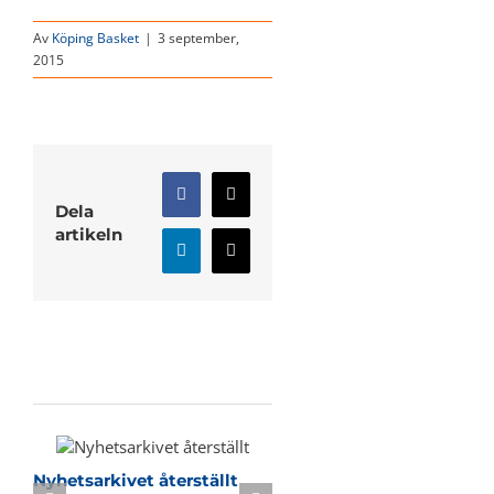
Av
Köping Basket
|
3 september,
2015
Facebook
X
Dela
artikeln
LinkedIn
E-
post
Relaterade inlägg
Nyhetsarkivet återställt
Sommarbasket i KB-h