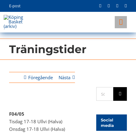
Skip
E-post
to
content
Togg
Navi
KLUBBEN
Träningstider
LAG
INFO
Föregående
Nästa
Sök
efter:
Visa
större
F04/05
bild
Social
Tisdag 17-18 Ullvi (Halva)
media
Onsdag 17-18 Ullvi (Halva)