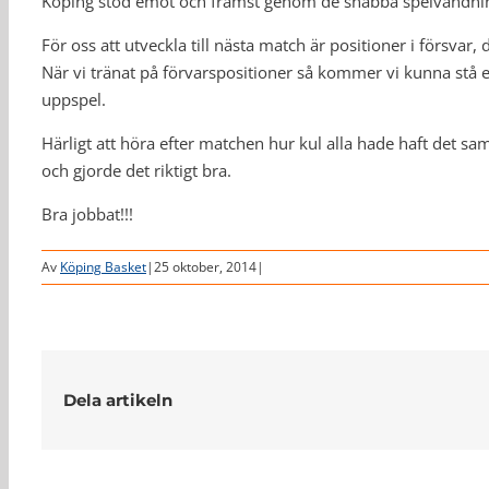
Köping stod emot och främst genom de snabba spelvändni
För oss att utveckla till nästa match är positioner i försvar, d
När vi tränat på förvarspositioner så kommer vi kunna stå e
uppspel.
Härligt att höra efter matchen hur kul alla hade haft det s
och gjorde det riktigt bra.
Bra jobbat!!!
Av
Köping Basket
|
25 oktober, 2014
|
Dela artikeln
Relaterade inlägg