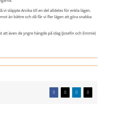
ngarna.
å vi släppte Arvika till en del alldeles för enkla lägen.
mot än bättre och då får vi fler lägen att göra snabba
amt att även de yngre hängde på idag (Josefin och Emmie)
Facebook
X
LinkedIn
E-
post