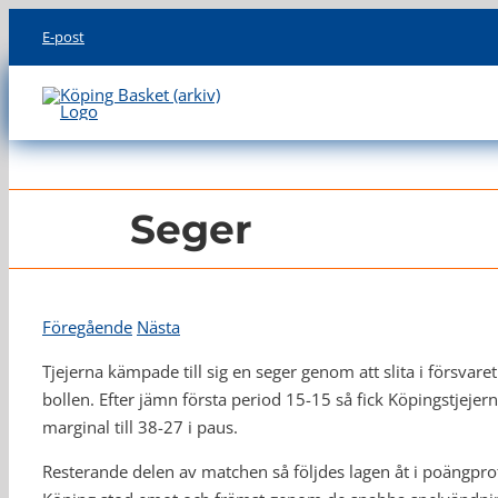
Skip
E-post
to
content
Seger
Föregående
Nästa
Tjejerna kämpade till sig en seger genom att slita i försvar
bollen. Efter jämn första period 15-15 så fick Köpingstjeje
marginal till 38-27 i paus.
Resterande delen av matchen så följdes lagen åt i poängp